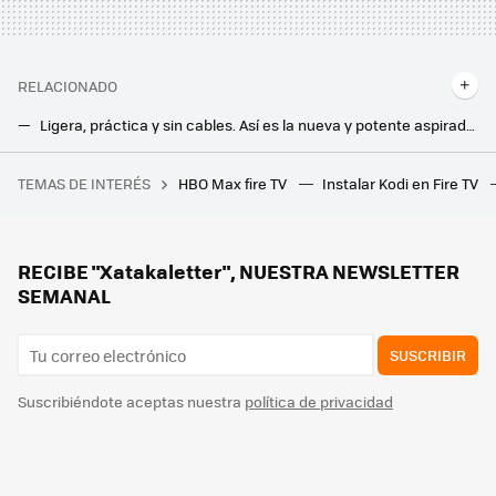
RELACIONADO
Ligera, práctica y sin cables. Así es la nueva y potente aspiradora de Xiaomi que viene a conquistar el mercado
El nuevo aire acondicionado de LG quiere terminar con uno de los problemas más habituales en climatización, y además ahorrar luz
TEMAS DE INTERÉS
HBO Max fire TV
Instalar Kodi en Fire TV
Perfecta para la cocina o el dormitorio: esta smart TV Xiaomi de 32 pulgadas cuesta menos de 150 euros
Aunque casi nadie lo hace, es mejor descongelar los alimentos dentro del frigorífico que fuera
Tengo un termo eléctrico en casa y estos 5 euros que he gastado son la mejor inversión. Ahorro un dineral en la factura de la luz
RECIBE "Xatakaletter", NUESTRA NEWSLETTER
SEMANAL
SUSCRIBIR
Suscribiéndote aceptas nuestra
política de privacidad