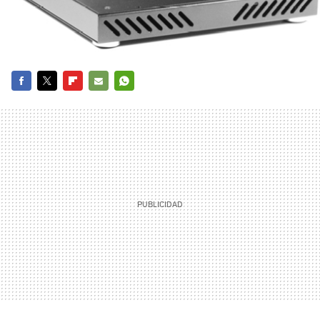
FACEBOOK
TWITTER
FLIPBOARD
E-
WHATSAPP
MAIL