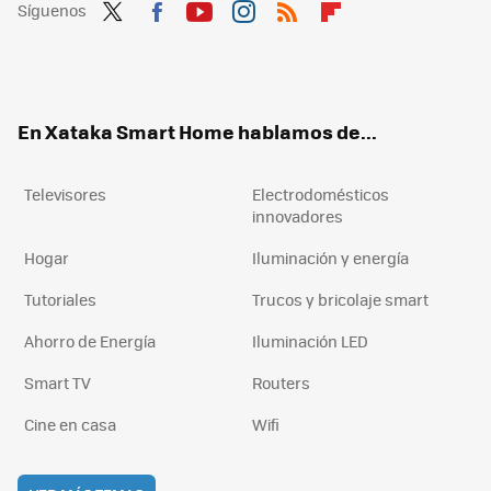
Síguenos
Twit
Fac
You
Inst
RSS
Flip
ter
ebo
tub
agr
boa
ok
e
am
rd
En Xataka Smart Home hablamos de...
Televisores
Electrodomésticos
innovadores
Hogar
Iluminación y energía
Tutoriales
Trucos y bricolaje smart
Ahorro de Energía
Iluminación LED
Smart TV
Routers
Cine en casa
Wifi