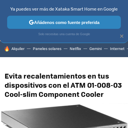
Ya puedes ver más de Xataka Smart Home en Google
TELEVISORES
CONTENIDOS SMART TV
SELECCIÓN
HOG
Añádenos como fuente preferida
Solo necesitas una cuenta de Google
×
HOY SE HABLA DE
Alquiler
Paneles solares
Netflix
Gemini
Internet
Evita recalentamientos en tus
dispositivos con el ATM 01-008-03
Cool-slim Component Cooler