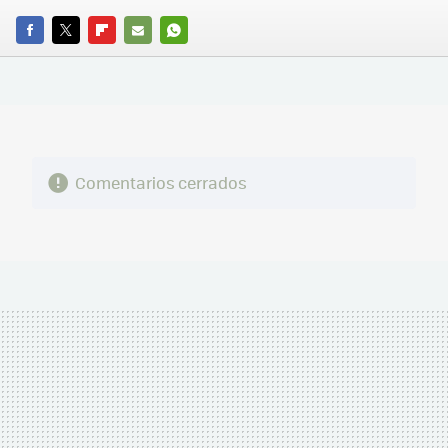
FACEBOOK
TWITTER
FLIPBOARD
E-
WHATSAPP
MAIL
Comentarios cerrados