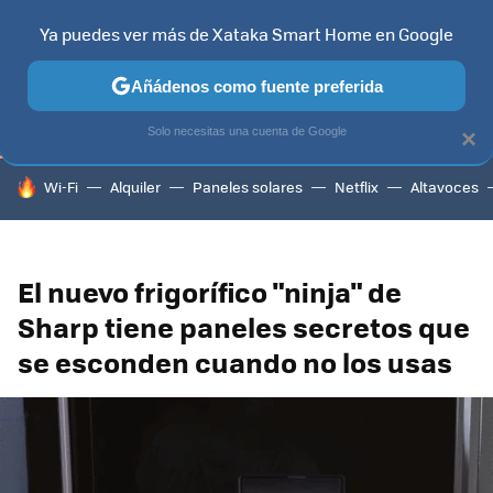
Ya puedes ver más de Xataka Smart Home en Google
TELEVISORES
CONTENIDOS SMART TV
SELECCIÓN
HOG
Añádenos como fuente preferida
Solo necesitas una cuenta de Google
×
HOY SE HABLA DE
Wi-Fi
Alquiler
Paneles solares
Netflix
Altavoces
El nuevo frigorífico "ninja" de
Sharp tiene paneles secretos que
se esconden cuando no los usas