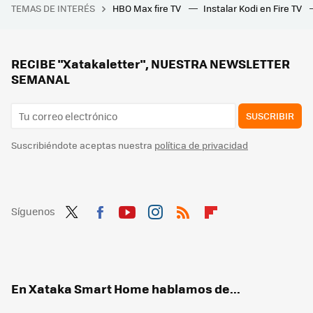
TEMAS DE INTERÉS
HBO Max fire TV
Instalar Kodi en Fire TV
Muere Susan Wojcicki, antigua CEO de YouTube durante casi una década. Larry Page y Sergey Brin fundaron Google en su garaje
Convertir los aires acondicionados en "baterías" es la propuesta de estos investigadores para ahorrar
Este robot aspirador para la piscina promete dejar cristalina su superficie: recoge la suciedad y clarifica el agua al mismo tiempo
RECIBE "Xatakaletter", NUESTRA NEWSLETTER
SEMANAL
SUSCRIBIR
Suscribiéndote aceptas nuestra
política de privacidad
Síguenos
Twit
Fac
You
Inst
RSS
Flip
ter
ebo
tub
agr
boa
ok
e
am
rd
En Xataka Smart Home hablamos de...