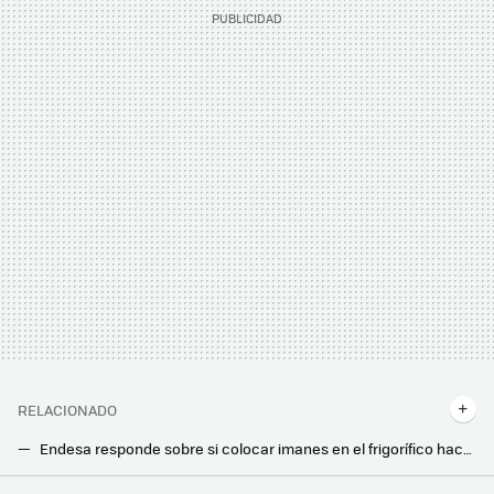
RELACIONADO
Endesa responde sobre si colocar imanes en el frigorífico hace que el consumo se dispare, y explica lo que más gasta
El nuevo frigorífico inteligente de Samsung promete gastar menos luz gracias a la IA y tener más capacidad de almacenamiento