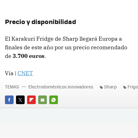
Precio y disponibilidad
El Karakuri Fridge de Sharp llegará Europa a
finales de este año por un precio recomendado
de
3.700 euros
.
Vía |
CNET
TEMAS
Electrodomésticos innovadores
Sharp
Frigo
FACEBOOK
TWITTER
FLIPBOARD
E-
WHATSAPP
MAIL