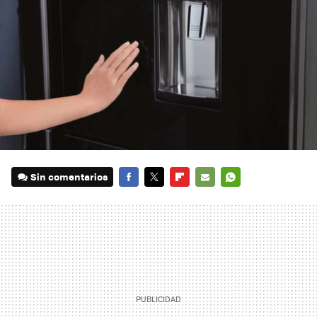
Sin comentarios
FACEBOOK
TWITTER
FLIPBOARD
E-
WHATSAPP
MAIL