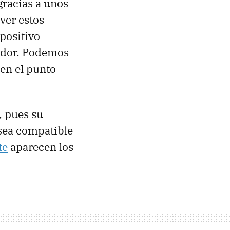
racias a unos
ver estos
spositivo
nador. Podemos
 en el punto
, pues su
sea compatible
te
aparecen los