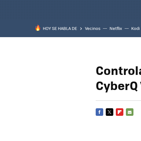
HOY SE HABLA DE
Vecinos
Netflix
Kodi
Control
CyberQ 
FACEBOOK
TWITTER
FLIPBOARD
E-
MAIL