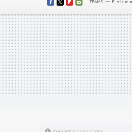
TEMAS
Electrodo
FACEBOOK
TWITTER
FLIPBOARD
E-
MAIL
Comentarios cerrados