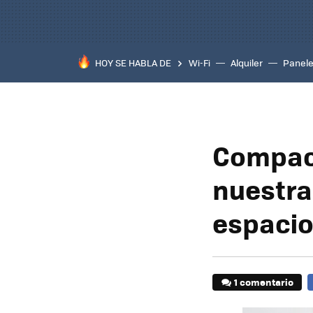
HOY SE HABLA DE
Wi-Fi
Alquiler
Panele
Compact
nuestra
espaci
1 comentario