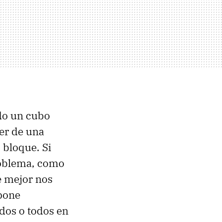
do un cubo
er de una
 bloque. Si
roblema, como
e mejor nos
pone
dos o todos en