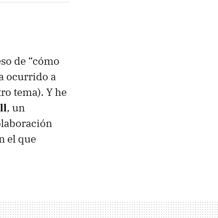
 eso de “cómo
ía ocurrido a
tro tema). Y he
ll
, un
laboración
n el que