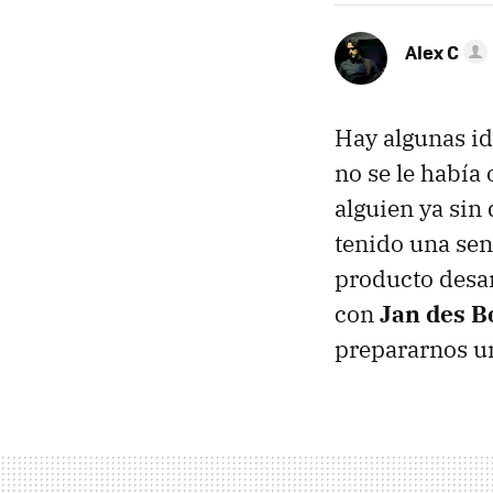
Alex C
Hay algunas id
no se le había 
alguien ya sin 
tenido una sen
producto desar
con
Jan des B
prepararnos u