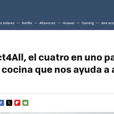
s solares
Netflix
Altavoces
Huawei
Gaming
Aire ac
4All, el cuatro en uno p
 cocina que nos ayuda a 
o
FACEBOOK
TWITTER
FLIPBOARD
E-