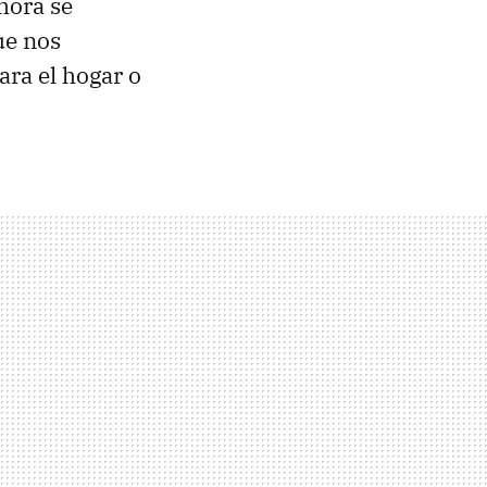
hora se
ue nos
ra el hogar o