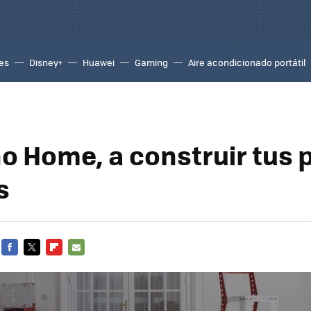
es
Disney+
Huawei
Gaming
Aire acondicionado portátil
 Home, a construir tus 
s
FACEBOOK
TWITTER
FLIPBOARD
E-
MAIL