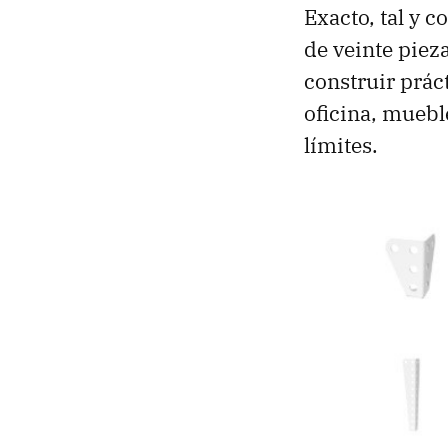
Exacto, tal y 
de veinte piez
construir prác
oficina, mueble
límites.