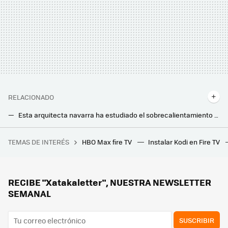
RELACIONADO
Esta arquitecta navarra ha estudiado el sobrecalientamiento de las casas en verano en Pamplona: sus conclusiones son demoledoras
Las casas impresas en 3D quieren ser la alternativa rápida para hacer chalets: así es la propuesta de viviendas de lujo de Icon
TEMAS DE INTERÉS
HBO Max fire TV
Instalar Kodi en Fire TV
Xiaomi tiene la mejor alternativa para aquellos a los que no les convencen los Fire TV Stick: es barata y también reproduce en 4K
La OCU desvela cuál es la tarifa de gas más barata para encender la calefacción y usar tu cocina este invierno: esto puedes ahorrar
Por esta zona de la persiana estás tirando el dinero de la calefacción: arreglarlo es así de fácil y barato
RECIBE "Xatakaletter", NUESTRA NEWSLETTER
SEMANAL
SUSCRIBIR