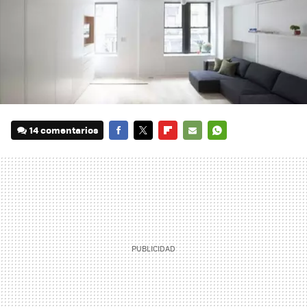
14 comentarios
FACEBOOK
TWITTER
FLIPBOARD
E-
WHATSAPP
MAIL