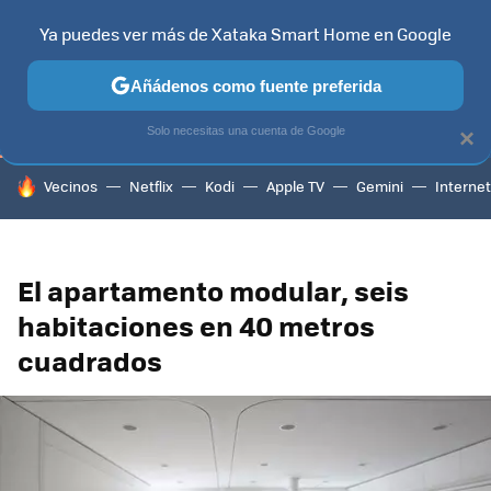
Ya puedes ver más de Xataka Smart Home en Google
TELEVISORES
CONTENIDOS SMART TV
SELECCIÓN
HOG
Añádenos como fuente preferida
Solo necesitas una cuenta de Google
×
HOY SE HABLA DE
Vecinos
Netflix
Kodi
Apple TV
Gemini
Internet
El apartamento modular, seis
habitaciones en 40 metros
cuadrados