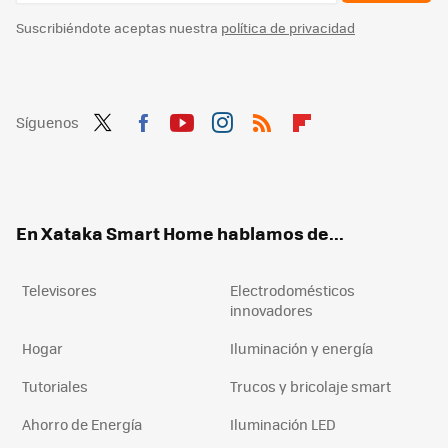
Suscribiéndote aceptas nuestra
política de privacidad
Síguenos
Twit
Fac
You
Inst
RSS
Flip
ter
ebo
tub
agr
boa
ok
e
am
rd
En Xataka Smart Home hablamos de...
Televisores
Electrodomésticos
innovadores
Hogar
Iluminación y energía
Tutoriales
Trucos y bricolaje smart
Ahorro de Energía
Iluminación LED