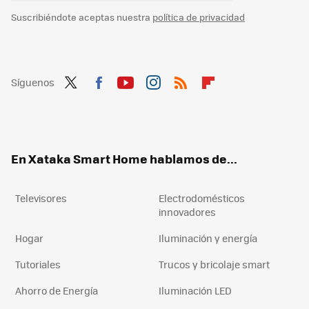
Suscribiéndote aceptas nuestra
política de privacidad
Síguenos
Twit
Fac
You
Inst
RSS
Flip
ter
ebo
tub
agr
boa
ok
e
am
rd
En Xataka Smart Home hablamos de...
Televisores
Electrodomésticos
innovadores
Hogar
Iluminación y energía
Tutoriales
Trucos y bricolaje smart
Ahorro de Energía
Iluminación LED