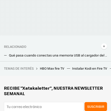
RELACIONADO
Qué pasa cuando conectas una memoria USB al cargador del móvil (ya lo he hecho yo para que no lo tengas que hacer tú)
Un robot de reparto de comida atropelló e hirió a una mujer en la calle. La disculpa de la empresa: códigos promocionales
TEMAS DE INTERÉS
HBO Max fire TV
Instalar Kodi en Fire TV
Una jardinera ganó más de un millón de euros por el fallo de una web de juegos. Le dijeron que solo le pagarían 20.000, y ha ganado el juicio
He instalado esta app en mi Smart TV. Alucino con cuántas películas y canales puedo ver gratis
Así quito los anuncios de mi Smart TV. Esta app no está en Play Store y para mi es imprescindible
RECIBE "Xatakaletter", NUESTRA NEWSLETTER
SEMANAL
SUSCRIBIR