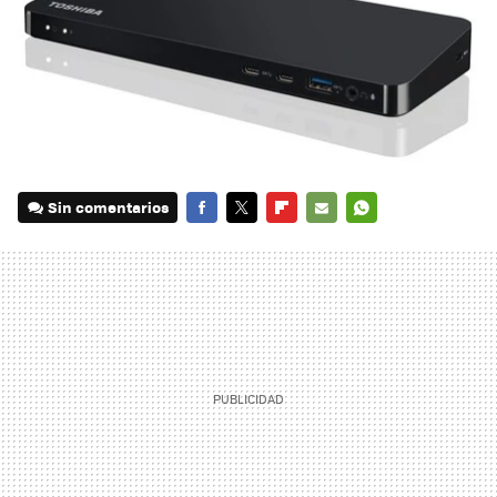
Sin comentarios
FACEBOOK
TWITTER
FLIPBOARD
E-
WHATSAPP
MAIL