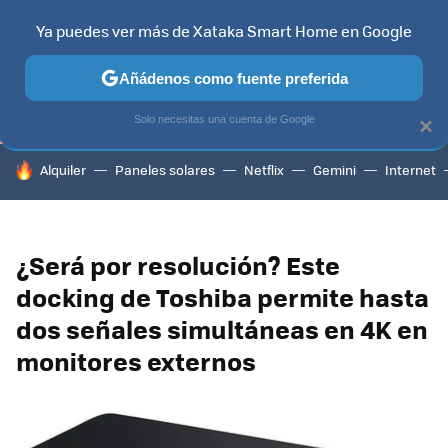
Ya puedes ver más de Xataka Smart Home en Google
TELEVISORES
CONTENIDOS SMART TV
SELECCIÓN
HOG
Añádenos como fuente preferida
Solo necesitas una cuenta de Google
×
HOY SE HABLA DE
Alquiler
Paneles solares
Netflix
Gemini
Internet
¿Será por resolución? Este
docking de Toshiba permite hasta
dos señales simultáneas en 4K en
monitores externos