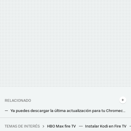
RELACIONADO
Ya puedes descargar la última actualización para tu Chromecast con Google TV. Esto es todo lo que cambia
Un nuevo malware ha infectado a más de un millón de dispositivos con Android TV, sobre todo TV Boxes
TEMAS DE INTERÉS
HBO Max fire TV
Instalar Kodi en Fire TV
Últimas horas para aprovechar la campaña Viva la Primavera de AliExpress: estas son sus mejores ofertas en tecnología