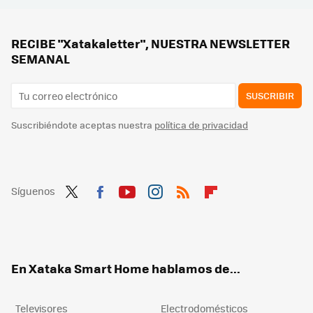
El nuevo proyector 4K láser de Optoma quiere que lo veas sin apagar las luces: su fuente de luz dual es la clave
Movistar Plus+ ya tiene tres nuevos canales HD en su parrilla procedentes de la TDT
RECIBE "Xatakaletter", NUESTRA NEWSLETTER
SEMANAL
SUSCRIBIR
Suscribiéndote aceptas nuestra
política de privacidad
Síguenos
Twit
Fac
You
Inst
RSS
Flip
ter
ebo
tub
agr
boa
ok
e
am
rd
En Xataka Smart Home hablamos de...
Televisores
Electrodomésticos