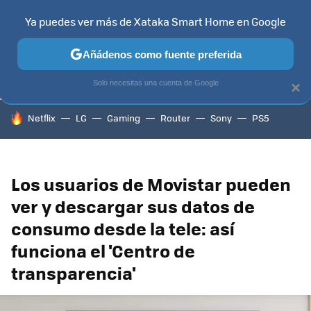
Ya puedes ver más de Xataka Smart Home en Google
TELEVISORES
CONTENIDOS SMART TV
SELECCIÓN
HOG
Añádenos como fuente preferida
Solo necesitas una cuenta de Google
×
HOY SE HABLA DE
Netflix
LG
Gaming
Router
Sony
PS5
Los usuarios de Movistar pueden
ver y descargar sus datos de
consumo desde la tele: así
funciona el 'Centro de
transparencia'