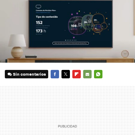
Sin comentarios
FACEBOOK
TWITTER
FLIPBOARD
E-
WHATSAPP
MAIL