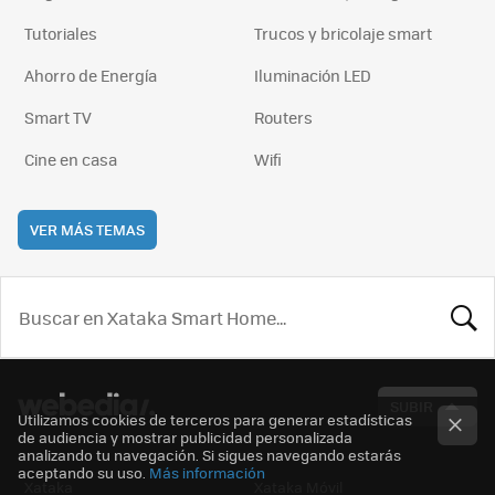
Tutoriales
Trucos y bricolaje smart
Ahorro de Energía
Iluminación LED
Smart TV
Routers
Cine en casa
Wifi
VER MÁS TEMAS
BUSCA
SUBIR
Utilizamos cookies de terceros para generar estadísticas
de audiencia y mostrar publicidad personalizada
analizando tu navegación. Si sigues navegando estarás
aceptando su uso.
Más información
Xataka
Xataka Móvil