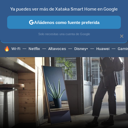
Ya puedes ver más de Xataka Smart Home en Google
MENÚ
NUEVO
Añádenos como fuente preferida
TELEVISORES
CONTENIDOS SMART TV
SELECCIÓN
HOG
Solo necesitas una cuenta de Google
×
HOY SE HABLA DE
Wi-Fi
Netflix
Altavoces
Disney+
Huawei
Gami