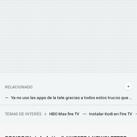
RELACIONADO
Ya no uso las apps de la tele gracias a todos estos trucos que he aprendido con el Apple TV
JVC lanza sus proyectores 4K nativos más pequeños del mundo. Dos titanes para montarnos un cine en casa
TEMAS DE INTERÉS
HBO Max fire TV
Instalar Kodi en Fire TV
En Japón también hay funcionarios cuestionables: a este le despidieron por faltar 633 veces al trabajo para ir al gimnasio
He instalado esta app gratis en mi Fire TV y ahora ya no me pierdo ninguna notificación importante de mi móvil Android
Llevamos años quejándonos de este problema con los HDMI de nuestras Smart TV. Está a punto de cambiar