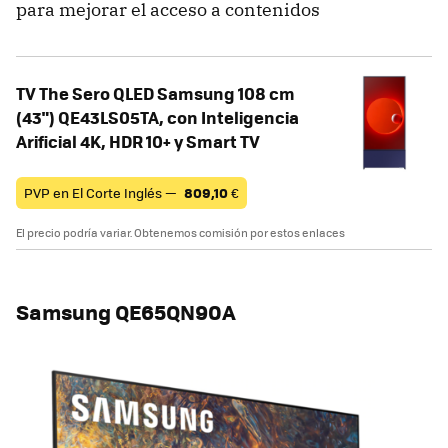
para mejorar el acceso a contenidos
TV The Sero QLED Samsung 108 cm
(43") QE43LS05TA, con Inteligencia
Arificial 4K, HDR 10+ y Smart TV
PVP en El Corte Inglés —
809,10
€
El precio podría variar. Obtenemos comisión por estos enlaces
Samsung QE65QN90A