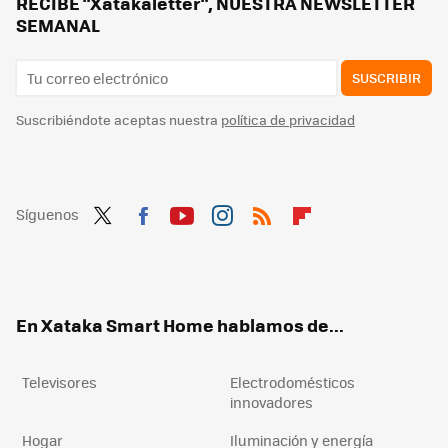
RECIBE "Xatakaletter", NUESTRA NEWSLETTER
SEMANAL
SUSCRIBIR
Suscribiéndote aceptas nuestra
política de privacidad
Síguenos
Twit
Fac
You
Inst
RSS
Flip
ter
ebo
tub
agr
boa
ok
e
am
rd
En Xataka Smart Home hablamos de...
Televisores
Electrodomésticos
innovadores
Hogar
Iluminación y energía