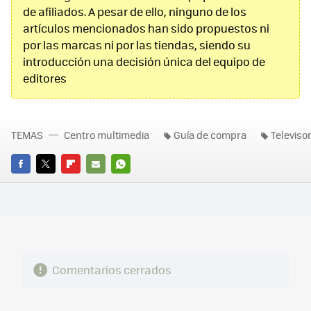
de afiliados. A pesar de ello, ninguno de los
artículos mencionados han sido propuestos ni
por las marcas ni por las tiendas, siendo su
introducción una decisión única del equipo de
editores
TEMAS
Centro multimedia
Guía de compra
Televiso
FACEBOOK
TWITTER
FLIPBOARD
E-
WHATSAPP
MAIL
Comentarios cerrados