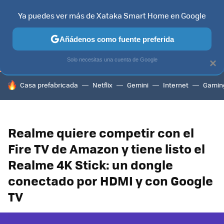
Ya puedes ver más de Xataka Smart Home en Google
TELEVISORES
CONTENIDOS SMART TV
SELECCIÓN
HOG
Añádenos como fuente preferida
Solo necesitas una cuenta de Google
×
HOY SE HABLA DE
Casa prefabricada
Netflix
Gemini
Internet
Gamin
Realme quiere competir con el
Fire TV de Amazon y tiene listo el
Realme 4K Stick: un dongle
conectado por HDMI y con Google
TV