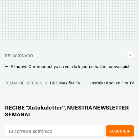
RELACIONADO
El nuevo Chromecast ya se ve a lo lejos: se hallan nuevas pistas gracias a la última actualización de la app de Google Home
Amazon presenta la segunda generación de sus Fire TV Stick 4K y 4K Max: nuevo diseño, mejor CPU, y más
TEMAS DE INTERÉS
HBO Max fire TV
Instalar Kodi en Fire TV
La debacle demográfica en Europa, expuesta en este mapa con un invitado engañoso: Mónaco
RECIBE "Xatakaletter", NUESTRA NEWSLETTER
SEMANAL
SUSCRIBIR