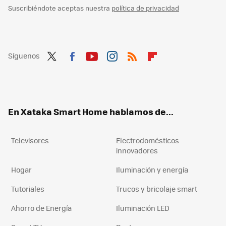
Suscribiéndote aceptas nuestra
política de privacidad
Síguenos
Twit
Fac
You
Inst
RSS
Flip
ter
ebo
tub
agr
boa
ok
e
am
rd
En Xataka Smart Home hablamos de...
Televisores
Electrodomésticos
innovadores
Hogar
Iluminación y energía
Tutoriales
Trucos y bricolaje smart
Ahorro de Energía
Iluminación LED