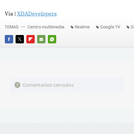
Vía |
XDADevelopers
TEMAS
Centro multimedia
Realme
Google TV
D
FACEBOOK
TWITTER
FLIPBOARD
E-
WHATSAPP
MAIL
Comentarios cerrados