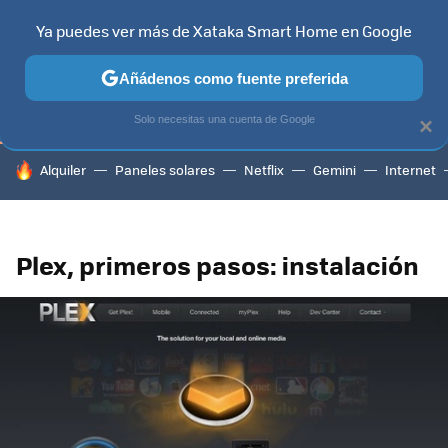
Ya puedes ver más de Xataka Smart Home en Google
TELEVISORES
CONTENIDOS SMART TV
SELECCIÓN
HOG
Añádenos como fuente preferida
Solo necesitas una cuenta de Google
×
HOY SE HABLA DE
Alquiler
Paneles solares
Netflix
Gemini
Internet
Plex, primeros pasos: instalación