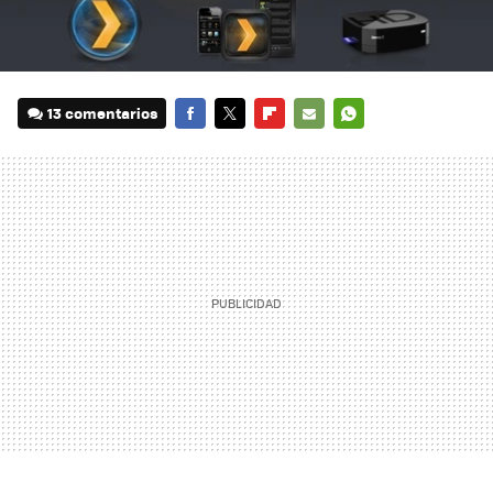
13 comentarios
FACEBOOK
TWITTER
FLIPBOARD
E-
WHATSAPP
MAIL