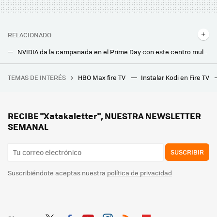
RELACIONADO
NVIDIA da la campanada en el Prime Day con este centro multimedia a precio de chollo
Google resetea el nuevo Chromecast. Llega un radical cambio de diseño y también de nombre, según 9to5Google
TEMAS DE INTERÉS
HBO Max fire TV
Instalar Kodi en Fire TV
En 2020, el teletexto triunfó tanto en una prisión de Pontevedra que la Audiencia Nacional tuvo que cambiar la ley de inmediato
Xiaomi mejora su proyector compacto con más brillo para tener un pantallón en toda la casa: con Google TV y hasta 120 pulgadas
El nuevo televisor de TCL llega con panel miniLED de última generación, sonido Bang & Olufsen y hasta 3000 nits de brillo
RECIBE "Xatakaletter", NUESTRA NEWSLETTER
SEMANAL
SUSCRIBIR
Suscribiéndote aceptas nuestra
política de privacidad