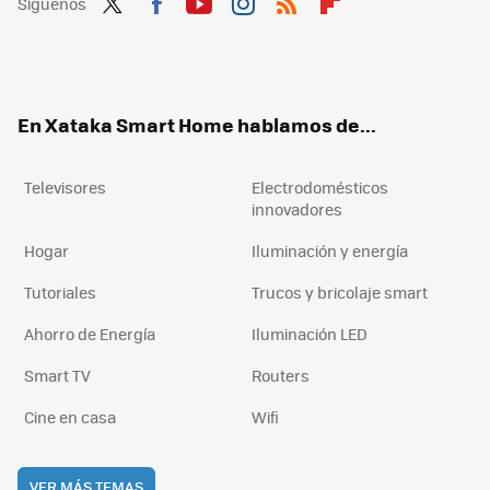
Síguenos
Twit
Fac
You
Inst
RSS
Flip
ter
ebo
tub
agr
boa
ok
e
am
rd
En Xataka Smart Home hablamos de...
Televisores
Electrodomésticos
innovadores
Hogar
Iluminación y energía
Tutoriales
Trucos y bricolaje smart
Ahorro de Energía
Iluminación LED
Smart TV
Routers
Cine en casa
Wifi
VER MÁS TEMAS