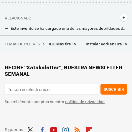
RELACIONADO
Este invento se ha cargado una de las mayores debilidades del Google TV Streamer frente al Chromecast: así puedes esconderlo
Ya puedes descargar la última actualización para tu Chromecast con Google TV. Esto es todo lo que cambia
TEMAS DE INTERÉS
HBO Max fire TV
Instalar Kodi en Fire TV
Tormenta perfecta en Spotify: tras perseguir a los usuarios del APK Premium, ahora oye anuncios por error hasta quien sí paga
El nuevo proyector 4K láser de Optoma quiere que lo veas sin apagar las luces: su fuente de luz dual es la clave
Llegan más canales de TV gratis y sin registro, antena ni instalación a TDTChannels: estas son las novedades para marzo
RECIBE "Xatakaletter", NUESTRA NEWSLETTER
SEMANAL
SUSCRIBIR
Suscribiéndote aceptas nuestra
política de privacidad
Síguenos