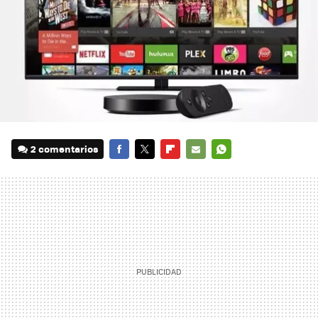
2 comentarios
FACEBOOK
TWITTER
FLIPBOARD
E-
WHATSAPP
MAIL