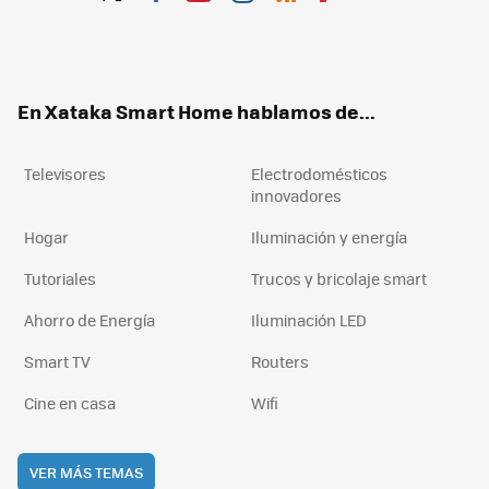
Twit
Fac
You
Inst
RSS
Flip
ter
ebo
tub
agr
boa
ok
e
am
rd
En Xataka Smart Home hablamos de...
Televisores
Electrodomésticos
innovadores
Hogar
Iluminación y energía
Tutoriales
Trucos y bricolaje smart
Ahorro de Energía
Iluminación LED
Smart TV
Routers
Cine en casa
Wifi
VER MÁS TEMAS