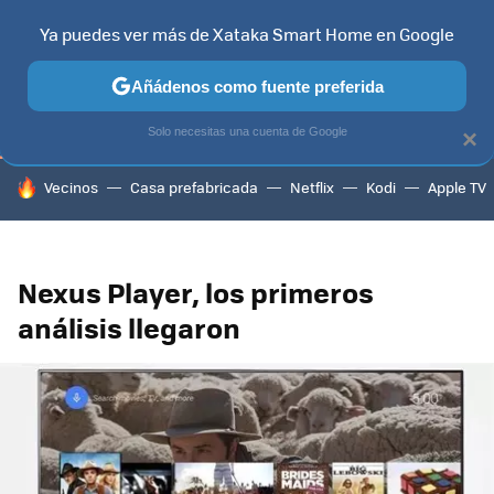
Ya puedes ver más de Xataka Smart Home en Google
TELEVISORES
CONTENIDOS SMART TV
SELECCIÓN
HOG
Añádenos como fuente preferida
Solo necesitas una cuenta de Google
×
HOY SE HABLA DE
Vecinos
Casa prefabricada
Netflix
Kodi
Apple TV
Nexus Player, los primeros
análisis llegaron