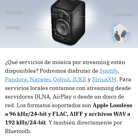
¿Qué servicios de música por streaming están
disponibles? Podremos disfrutar de
Spotify
,
Pandora
,
Napster
,
Qobuz
,
JUKE
y
SiriusXM
. Para
servicios locales contamos con streaming desde
servidores DLNA, AirPlay o desde un disco de
red. Los formatos soportados son
Apple Lossless
a 96 kHz/24-bit y FLAC, AIFF y archivos WAV a
192 kHz/24-bit
. Y también directamente por
Bluetooth.