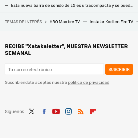
Esta nueva barra de sonido de LG es ultracompacta y se puede usar como altavoz Bluetooth independiente dentro y fuera de casa
Tres ajustes de Alexa sin los que no puedo vivir. Sin ellos me ponía de los nervios
TEMAS DE INTERÉS
HBO Max fire TV
Instalar Kodi en Fire TV
Qué ratón gaming Razer comprar: consejos y recomendaciones
RECIBE "Xatakaletter", NUESTRA NEWSLETTER
SEMANAL
SUSCRIBIR
Suscribiéndote aceptas nuestra
política de privacidad
Síguenos
Twit
Fac
You
Inst
RSS
Flip
ter
ebo
tub
agr
boa