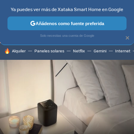
Ya puedes ver más de Xataka Smart Home en Google
TELEVISORES
CONTENIDOS SMART TV
SELECCIÓN
HOG
Añádenos como fuente preferida
Solo necesitas una cuenta de Google
×
HOY SE HABLA DE
Alquiler
Paneles solares
Netflix
Gemini
Internet