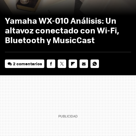
Yamaha WX-010 Análisis: Un
altavoz conectado con Wi-Fi,
Bluetooth y MusicCast
2 comentarios
FACEBOOK
TWITTER
FLIPBOARD
E-
WHATSAPP
MAIL