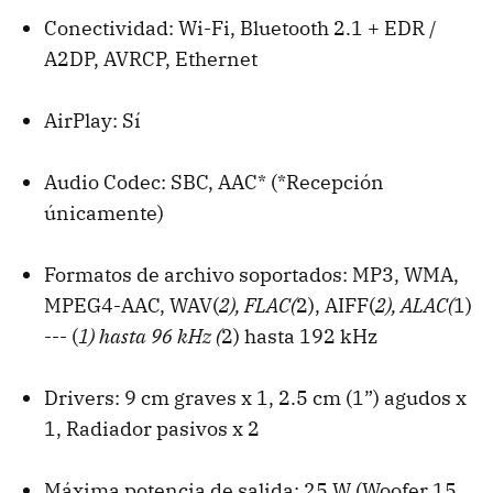
Conectividad: Wi-Fi, Bluetooth 2.1 + EDR /
A2DP, AVRCP, Ethernet
AirPlay: Sí
Audio Codec: SBC, AAC* (*Recepción
únicamente)
Formatos de archivo soportados: MP3, WMA,
MPEG4-AAC, WAV(
2), FLAC(
2), AIFF(
2), ALAC(
1)
--- (
1) hasta 96 kHz (
2) hasta 192 kHz
Drivers: 9 cm graves x 1, 2.5 cm (1”) agudos x
1, Radiador pasivos x 2
Máxima potencia de salida: 25 W (Woofer 15