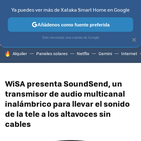
Ya puedes ver más de Xataka Smart Home en Google
TELEVISORES
CONTENIDOS SMART TV
SELECCIÓN
HOG
Añádenos como fuente preferida
Solo necesitas una cuenta de Google
×
HOY SE HABLA DE
Alquiler
Paneles solares
Netflix
Gemini
Internet
WiSA presenta SoundSend, un
transmisor de audio multicanal
inalámbrico para llevar el sonido
de la tele a los altavoces sin
cables