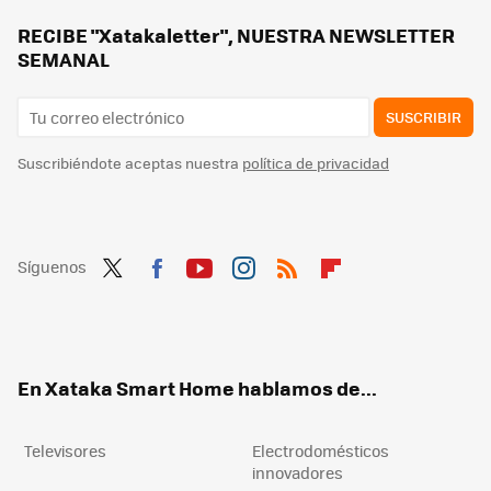
RECIBE "Xatakaletter", NUESTRA NEWSLETTER
SEMANAL
SUSCRIBIR
Suscribiéndote aceptas nuestra
política de privacidad
Síguenos
Twit
Fac
You
Inst
RSS
Flip
ter
ebo
tub
agr
boa
ok
e
am
rd
En Xataka Smart Home hablamos de...
Televisores
Electrodomésticos
innovadores