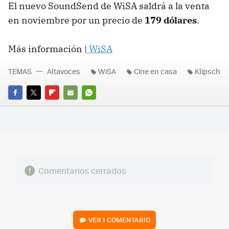
El nuevo SoundSend de WiSA saldrá a la venta
en noviembre por un precio de
179 dólares
.
Más información |
WiSA
TEMAS
Altavoces
WiSA
Cine en casa
Klipsch
FACEBOOK
TWITTER
FLIPBOARD
E-
WHATSAPP
MAIL
Comentarios cerrados
VER
1 COMENTARIO