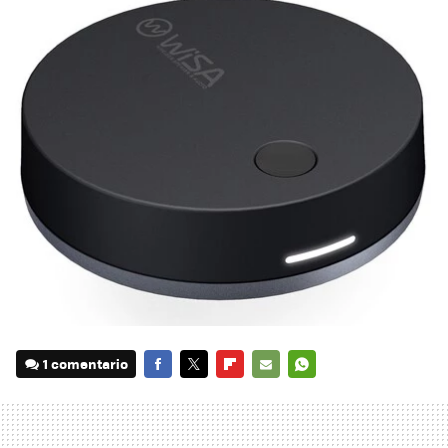
1 comentario
FACEBOOK
TWITTER
FLIPBOARD
E-
WHATSAPP
MAIL