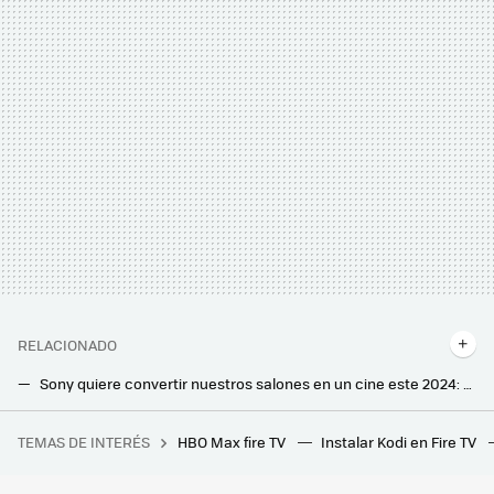
RELACIONADO
Sony quiere convertir nuestros salones en un cine este 2024: estrena nueva marca de audio y barras de sonido con lo último en tecnología
Esta brutal barra de sonido quiere tentar a los amantes del HiFi y del cine en casa: es enorme, potente y no necesita subwoofer
TEMAS DE INTERÉS
HBO Max fire TV
Instalar Kodi en Fire TV
Argentina ha tomado la decisión de salud más polémica de 2025: decirle adiós a la OMS