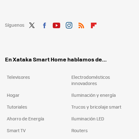
Síguenos
Twit
Fac
You
Inst
RSS
Flip
ter
ebo
tub
agr
boa
ok
e
am
rd
En Xataka Smart Home hablamos de...
Televisores
Electrodomésticos
innovadores
Hogar
Iluminación y energía
Tutoriales
Trucos y bricolaje smart
Ahorro de Energía
Iluminación LED
Smart TV
Routers