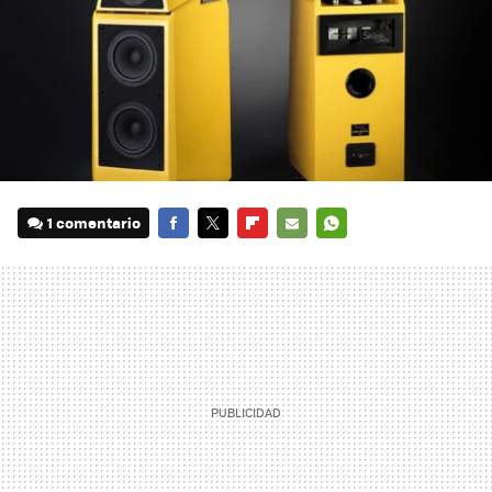
1 comentario
FACEBOOK
TWITTER
FLIPBOARD
E-
WHATSAPP
MAIL