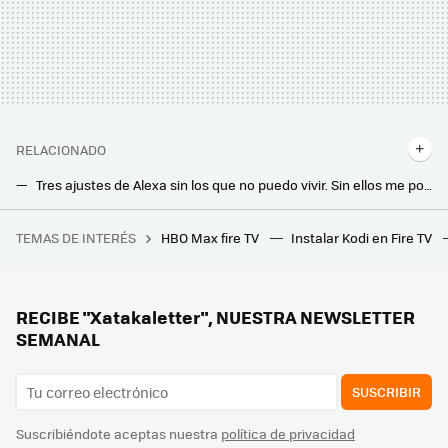
RELACIONADO
Tres ajustes de Alexa sin los que no puedo vivir. Sin ellos me ponía de los nervios
Sony quiere convertir nuestros salones en un cine este 2024: estrena nueva marca de audio y barras de sonido con lo último en tecnología
TEMAS DE INTERÉS
HBO Max fire TV
Instalar Kodi en Fire TV
El traje del Joker de Joaquin Phoenix esconde un maravilloso secreto: un homenaje a la mejor versión de todos los tiempos con Heath Ledger
RECIBE "Xatakaletter", NUESTRA NEWSLETTER
SEMANAL
SUSCRIBIR
Suscribiéndote aceptas nuestra
política de privacidad