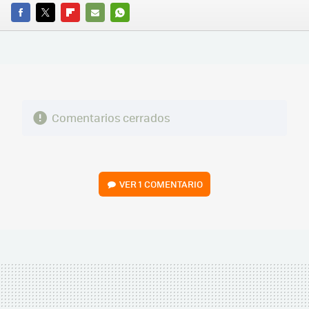
FACEBOOK
TWITTER
FLIPBOARD
E-
WHATSAPP
MAIL
Comentarios cerrados
VER
1 COMENTARIO