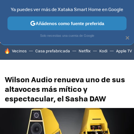
Ya puedes ver más de Xataka Smart Home en Google
TELEVISORES
CONTENIDOS SMART TV
SELECCIÓN
HOG
Añádenos como fuente preferida
Solo necesitas una cuenta de Google
×
HOY SE HABLA DE
Vecinos
Casa prefabricada
Netflix
Kodi
Apple TV
Wilson Audio renueva uno de sus
altavoces más mítico y
espectacular, el Sasha DAW