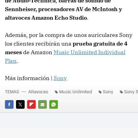
de Audio-Technica
,
barras de sonido de
Sennheiser, procesadores AV de McIntosh y
altavoces Amazon Echo Studio
.
Además, por la compra de unos auriculares Sony
los clientes recibirán una
prueba gratuita de 4
meses
de Amazon
Music Unlimited Individual
Plan
.
Más información |
Sony
TEMAS
Altavoces
Music Unlimited
Sony
Sony 3
FACEBOOK
TWITTER
FLIPBOARD
E-
WHATSAPP
MAIL