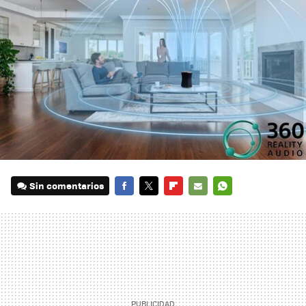
Sin comentarios
FACEBOOK
TWITTER
FLIPBOARD
E-
WHATSAPP
MAIL