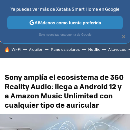
Ya puedes ver más de Xataka Smart Home en Google
TELEVISORES
CONTENIDOS SMART TV
SELECCIÓN
HOG
Añádenos como fuente preferida
Solo necesitas una cuenta de Google
×
HOY SE HABLA DE
Wi-Fi
Alquiler
Paneles solares
Netflix
Altavoces
Sony amplía el ecosistema de 360
Reality Audio: llega a Android 12 y
a Amazon Music Unlimited con
cualquier tipo de auricular