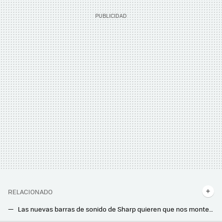
RELACIONADO
Las nuevas barras de sonido de Sharp quieren que nos montemos un cine en casa de altura: con Dolby Atmos, DTS:X y sobradas de potencia