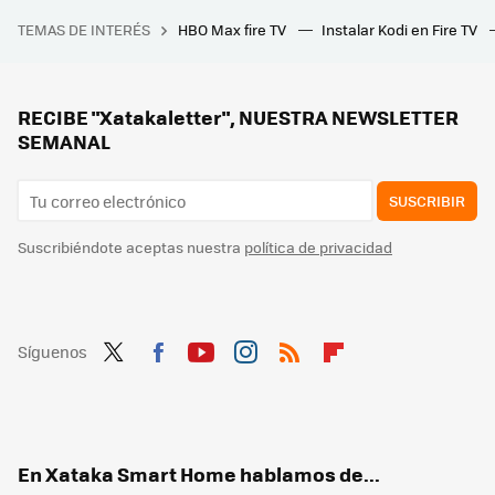
La nueva barra de sonido de Creative promete mejorar el audio de las teles pequeñas: compacta, con luces LED y hasta 60 W de potencia
TEMAS DE INTERÉS
HBO Max fire TV
Instalar Kodi en Fire TV
Apenas hay programadores de COBOL, pero tampoco de estos otros lenguajes tan viejos como bien pagados, según los expertos
RECIBE "Xatakaletter", NUESTRA NEWSLETTER
SEMANAL
SUSCRIBIR
Suscribiéndote aceptas nuestra
política de privacidad
Síguenos
Twit
Fac
You
Inst
RSS
Flip
ter
ebo
tub
agr
boa
ok
e
am
rd
En Xataka Smart Home hablamos de...