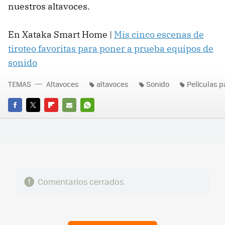
nuestros altavoces.
En Xataka Smart Home |
Mis cinco escenas de
tiroteo favoritas para poner a prueba equipos de
sonido
TEMAS
Altavoces
altavoces
Sonido
Películas p
FACEBOOK
TWITTER
FLIPBOARD
E-
WHATSAPP
MAIL
Comentarios cerrados