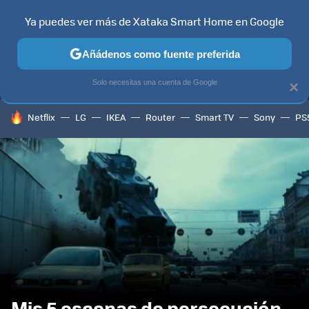
Ya puedes ver más de Xataka Smart Home en Google
MENÚ
NUEVO
Añádenos como fuente preferida
TELEVISORES
CONTENIDOS SMART TV
SELECCIÓN
HOG
Solo necesitas una cuenta de Google
×
HOY SE HABLA DE
Netflix
LG
IKEA
Router
Smart TV
Sony
PS
Mis 5 escenas de persecución