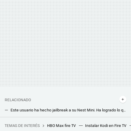
RELACIONADO
Este usuario ha hecho jailbreak a su Nest Mini. Ha logrado lo que soñábamos cuando compramos un altavoz conectado
La mejor barra de Sonos ya está aquí: así es Arc Ultra, con 14 drivers y capacidad para renderizar Dolby Atmos 9.1.4
TEMAS DE INTERÉS
HBO Max fire TV
Instalar Kodi en Fire TV
Lo nuevo de Pepco: un joyero para guardar tus joyitas ocupando poco espacio y sin dejarte un dineral