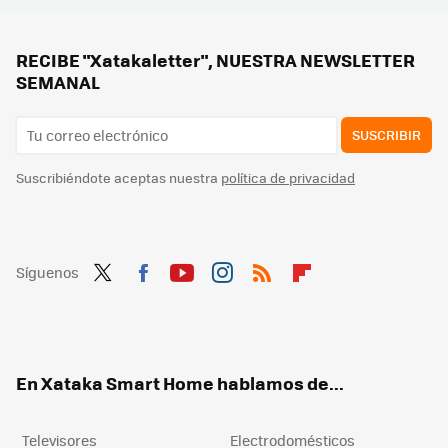
Estos ingenieros quieren que puedas escuchar con más calidad tu música digital favorita: así son MQA Qrono dsd y d2a
RECIBE "Xatakaletter", NUESTRA NEWSLETTER
SEMANAL
SUSCRIBIR
Suscribiéndote aceptas nuestra
política de privacidad
Síguenos
Twit
Fac
You
Inst
RSS
Flip
ter
ebo
tub
agr
boa
ok
e
am
rd
En Xataka Smart Home hablamos de...
Televisores
Electrodomésticos