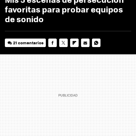
favoritas para probar equipos
de sonido
21 comentarios
FACEBOOK
TWITTER
FLIPBOARD
E-
WHATSAPP
MAIL