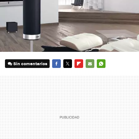
Sin comentarios
FACEBOOK
TWITTER
FLIPBOARD
E-
WHATSAPP
MAIL