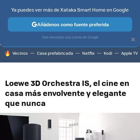
Ya puedes ver más de Xataka Smart Home en Google
TELEVISORES
CONTENIDOS SMART TV
SELECCIÓN
HOG
Añádenos como fuente preferida
Solo necesitas una cuenta de Google
×
HOY SE HABLA DE
Vecinos
Casa prefabricada
Netflix
Kodi
Apple TV
Loewe 3D Orchestra IS, el cine en
casa más envolvente y elegante
que nunca