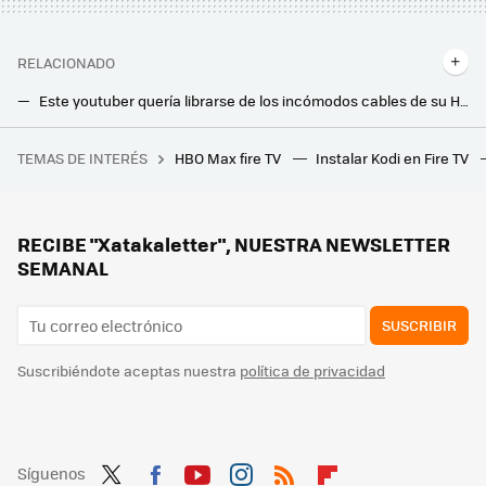
RELACIONADO
Este youtuber quería librarse de los incómodos cables de su Home Cinema. Los láseres tenían la respuesta
Philips ya tiene listas sus nuevas barras de sonido Dolby Atmos para 2025: con un espectacular diseño y HDMI 2.1
TEMAS DE INTERÉS
HBO Max fire TV
Instalar Kodi en Fire TV
La Generación Z lleva años demostrando que los jóvenes han desarrollado un miedo irracional a hablar por teléfono. Google quiere sacarle partido
RECIBE "Xatakaletter", NUESTRA NEWSLETTER
SEMANAL
SUSCRIBIR
Suscribiéndote aceptas nuestra
política de privacidad
Síguenos