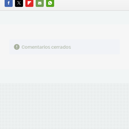
FACEBOOK
TWITTER
FLIPBOARD
E-
WHATSAPP
MAIL
Comentarios cerrados