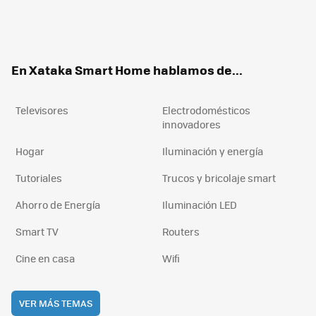
Twit
Fac
You
Inst
RSS
Flip
ter
ebo
tub
agr
boa
ok
e
am
rd
En Xataka Smart Home hablamos de...
Televisores
Electrodomésticos
innovadores
Hogar
Iluminación y energía
Tutoriales
Trucos y bricolaje smart
Ahorro de Energía
Iluminación LED
Smart TV
Routers
Cine en casa
Wifi
VER MÁS TEMAS