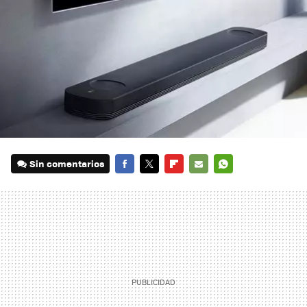
Sin comentarios
FACEBOOK
TWITTER
FLIPBOARD
E-
WHATSAPP
MAIL