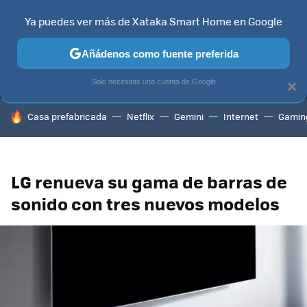
Ya puedes ver más de Xataka Smart Home en Google
MENÚ
NUEVO
Añádenos como fuente preferida
TELEVISORES
CONTENIDOS SMART TV
SELECCIÓN
HOG
Solo necesitas una cuenta de Google
×
HOY SE HABLA DE
Casa prefabricada
Netflix
Gemini
Internet
Gamin
LG renueva su gama de barras de
sonido con tres nuevos modelos