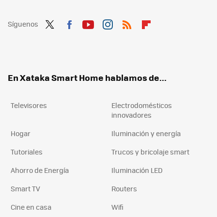
Síguenos
Twit
Fac
You
Inst
RSS
Flip
ter
ebo
tub
agr
boa
ok
e
am
rd
En Xataka Smart Home hablamos de...
Televisores
Electrodomésticos
innovadores
Hogar
Iluminación y energía
Tutoriales
Trucos y bricolaje smart
Ahorro de Energía
Iluminación LED
Smart TV
Routers
Cine en casa
Wifi