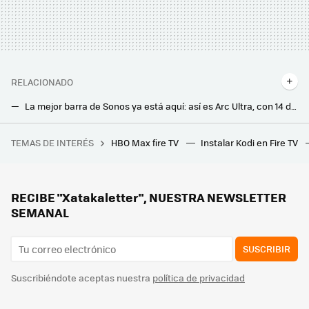
RELACIONADO
La mejor barra de Sonos ya está aquí: así es Arc Ultra, con 14 drivers y capacidad para renderizar Dolby Atmos 9.1.4
La nueva barra de sonido de Dynaudio quiere conquistar a los amantes del cine en casa: con Dolby Atmos y un tamaño descomunal
TEMAS DE INTERÉS
HBO Max fire TV
Instalar Kodi en Fire TV
Enero termina con Ocasión Flechazo, la nueva promoción de AliExpress: estas son sus mejores ofertas en tecnología
Ya puedes descargar Kodi v21.2 en cualquier dispositivo: esto es todo lo que ofrece el mejor centro multimedia para tu Smart TV
Parece un robot, pero es lo nuevo de LG para reducir el polvo, olores, virus y bacterias que respiramos en casa
RECIBE "Xatakaletter", NUESTRA NEWSLETTER
SEMANAL
SUSCRIBIR
Suscribiéndote aceptas nuestra
política de privacidad