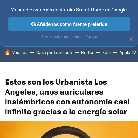
Ya puedes ver más de Xataka Smart Home en Google
TELEVISORES
CONTENIDOS SMART TV
SELECCIÓN
HOG
Añádenos como fuente preferida
Solo necesitas una cuenta de Google
×
HOY SE HABLA DE
Vecinos
Casa prefabricada
Netflix
Kodi
Apple TV
Estos son los Urbanista Los
Angeles, unos auriculares
inalámbricos con autonomía casi
infinita gracias a la energía solar