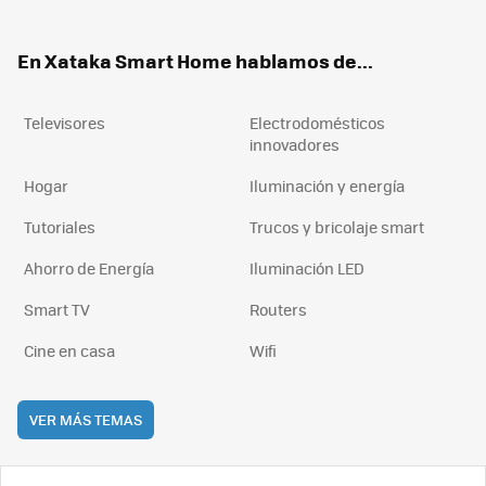
ter
ebo
tub
agr
boa
ok
e
am
rd
En Xataka Smart Home hablamos de...
Televisores
Electrodomésticos
innovadores
Hogar
Iluminación y energía
Tutoriales
Trucos y bricolaje smart
Ahorro de Energía
Iluminación LED
Smart TV
Routers
Cine en casa
Wifi
VER MÁS TEMAS