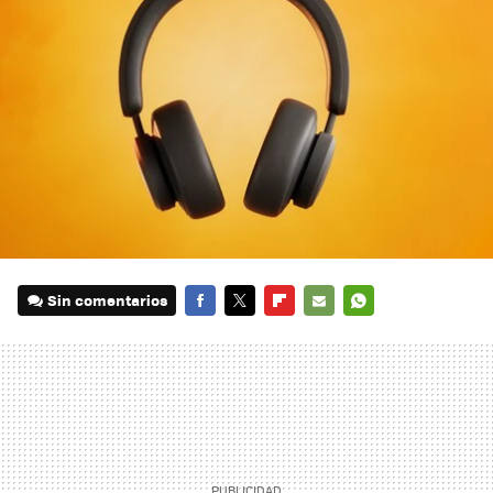
Sin comentarios
FACEBOOK
TWITTER
FLIPBOARD
E-
WHATSAPP
MAIL