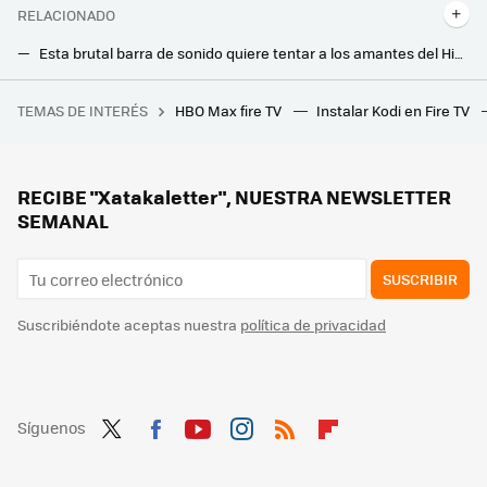
RELACIONADO
Esta brutal barra de sonido quiere tentar a los amantes del HiFi y del cine en casa: es enorme, potente y no necesita subwoofer
Esta nueva barra de sonido de LG es ultracompacta y se puede usar como altavoz Bluetooth independiente dentro y fuera de casa
TEMAS DE INTERÉS
HBO Max fire TV
Instalar Kodi en Fire TV
Lidl tiene la lámpara de diseño ideal para dar un toque moderno a tu casa: parece de una tienda de lujo y cuesta menos de 30 euros
RECIBE "Xatakaletter", NUESTRA NEWSLETTER
SEMANAL
SUSCRIBIR
Suscribiéndote aceptas nuestra
política de privacidad
Síguenos
Twit
Fac
You
Inst
RSS
Flip