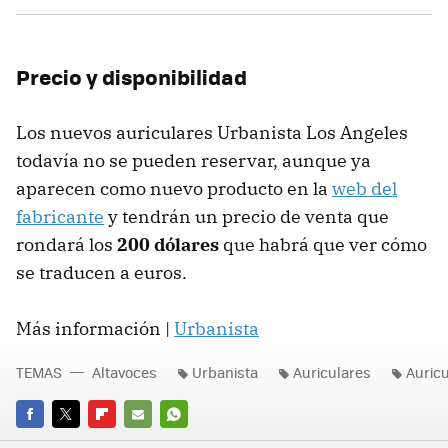
Precio y disponibilidad
Los nuevos auriculares Urbanista Los Angeles
todavía no se pueden reservar, aunque ya
aparecen como nuevo producto en la
web del
fabricante
y tendrán un precio de venta que
rondará los
200 dólares
que habrá que ver cómo
se traducen a euros.
Más información |
Urbanista
TEMAS
Altavoces
Urbanista
Auriculares
Auricu
FACEBOOK
TWITTER
FLIPBOARD
E-
WHATSAPP