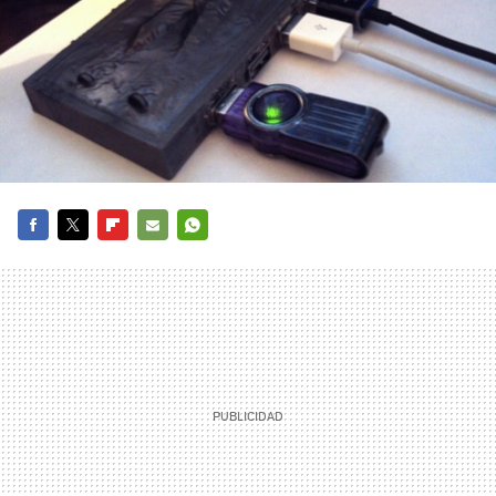
FACEBOOK
TWITTER
FLIPBOARD
E-
WHATSAPP
MAIL