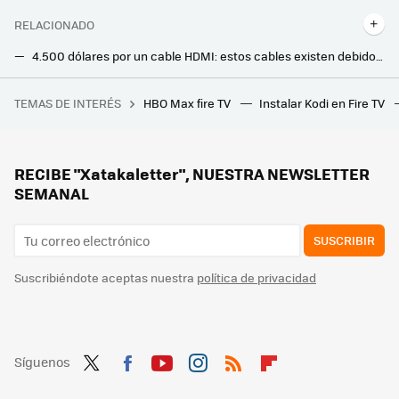
RELACIONADO
4.500 dólares por un cable HDMI: estos cables existen debido a una idea errónea
La caja organizadora de cables que siempre arrasa en el Prime Day vuelve a tener un descuentazo por tiempo limitado
TEMAS DE INTERÉS
HBO Max fire TV
Instalar Kodi en Fire TV
La genialidad de ejecutar 'Doom' en el Bloc de Notas asombró hasta a su creador y es una reflexión sobre el papel de la tecnología
Poca gente se acuerda de este sencillo truco que puede reducir el consumo de tus bombillas hasta un 30%
Si sigues limpiando tu casa con una fregona sucia, estos cuatro pasos te ayudarán a mantenerla limpia
RECIBE "Xatakaletter", NUESTRA NEWSLETTER
SEMANAL
SUSCRIBIR
Suscribiéndote aceptas nuestra
política de privacidad
Síguenos
Twit
Fac
You
Inst
RSS
Flip