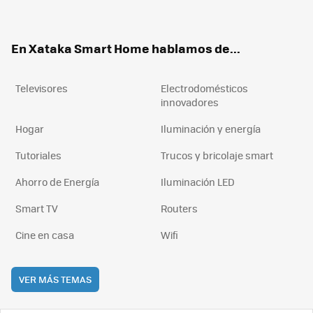
ter
ebo
tub
agr
boa
ok
e
am
rd
En Xataka Smart Home hablamos de...
Televisores
Electrodomésticos
innovadores
Hogar
Iluminación y energía
Tutoriales
Trucos y bricolaje smart
Ahorro de Energía
Iluminación LED
Smart TV
Routers
Cine en casa
Wifi
VER MÁS TEMAS