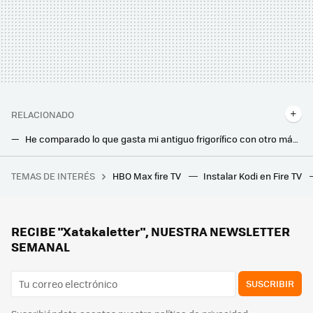
RELACIONADO
He comparado lo que gasta mi antiguo frigorífico con otro más moderno y eficiente. Es una ruina y no sé cómo no lo he cambiado todavía
Las personas mayores de 65 años pueden pagar menos en su factura de la luz: cómo solicitar el Bono Social Térmico y Eléctrico
TEMAS DE INTERÉS
HBO Max fire TV
Instalar Kodi en Fire TV
La película bélica que destronó a 'Salvar al soldado Ryan' 26 años después. Un duro drama sobre la guerra firmado por uno de los directores más legendarios de la historia del cine
Poca gente sabe cuánto le cuesta tener todo el día el router encendido y cuánto puede ahorrar si lo apaga por la noche
Vivo con mi mascota en un bloque de pisos: estas son las medidas y prohibiciones que puede ejercer el vecindario
RECIBE "Xatakaletter", NUESTRA NEWSLETTER
SEMANAL
SUSCRIBIR