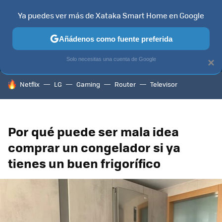
Ya puedes ver más de Xataka Smart Home en Google
MENÚ
NUEVO
Añádenos como fuente preferida
TELEVISORES
CONTENIDOS SMART TV
SELECCIÓN
HOG
Solo necesitas una cuenta de Google
×
HOY SE HABLA DE
Netflix
LG
Gaming
Router
Televisor
Por qué puede ser mala idea
comprar un congelador si ya
tienes un buen frigorífico