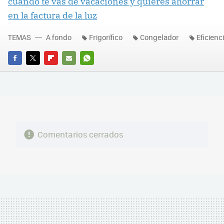
cuando te vas de vacaciones y quieres ahorrar
en la factura de la luz
TEMAS
A fondo
Frigorífico
Congelador
Eficienc
FACEBOOK
TWITTER
FLIPBOARD
E-
WHATSAPP
MAIL
Comentarios cerrados