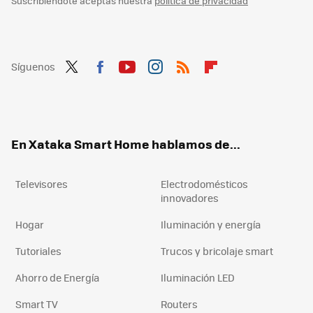
Suscribiéndote aceptas nuestra
política de privacidad
Síguenos
Twit
Fac
You
Inst
RSS
Flip
ter
ebo
tub
agr
boa
ok
e
am
rd
En Xataka Smart Home hablamos de...
Televisores
Electrodomésticos
innovadores
Hogar
Iluminación y energía
Tutoriales
Trucos y bricolaje smart
Ahorro de Energía
Iluminación LED
Smart TV
Routers