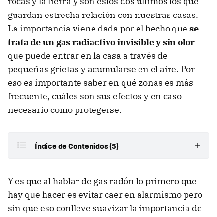
rocas y la tierra y son estos dos últimos los que
guardan estrecha relación con nuestras casas.
La importancia viene dada por el hecho que
se
trata de un gas radiactivo invisible y sin olor
que puede entrar en la casa a través de
pequeñas grietas y acumularse en el aire. Por
eso es importante saber en qué zonas es más
frecuente, cuáles son sus efectos y en caso
necesario como protegerse.
Índice de Contenidos (5)
Dónde hay gas radón en España
Y es que al hablar de gas radón lo primero que
¿Qué es el gas radón?
hay que hacer es evitar caer en alarmismo pero
sin que eso conlleve suavizar la importancia de
¿Es peligroso para la salud?