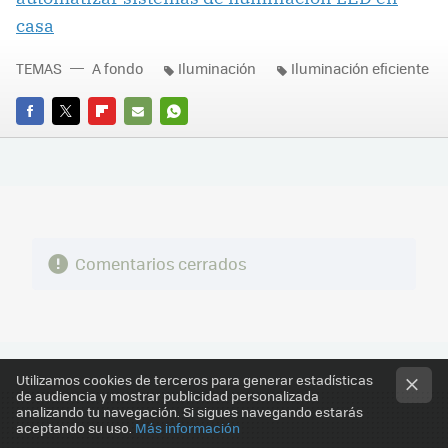
casa
TEMAS
A fondo
Iluminación
Iluminación eficiente
FACEBOOK
TWITTER
FLIPBOARD
E-
WHATSAPP
MAIL
Comentarios cerrados
Utilizamos cookies de terceros para generar estadísticas
de audiencia y mostrar publicidad personalizada
analizando tu navegación. Si sigues navegando estarás
aceptando su uso.
Más información