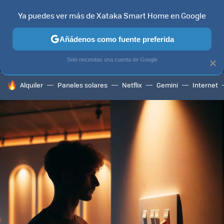
Ya puedes ver más de Xataka Smart Home en Google
MENÚ
NUEVO
Añádenos como fuente preferida
TELEVISORES
CONTENIDOS SMART TV
SELECCIÓN
HOG
Solo necesitas una cuenta de Google
×
HOY SE HABLA DE
Alquiler
Paneles solares
Netflix
Gemini
Internet