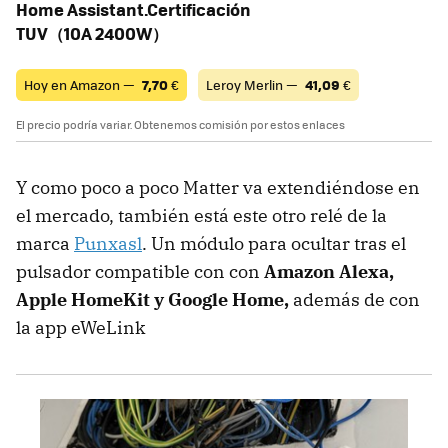
Home Assistant.Certificación
TUV（10A 2400W）
Hoy en Amazon —
7,70
€
Leroy Merlin —
41,09
€
El precio podría variar. Obtenemos comisión por estos enlaces
Y como poco a poco Matter va extendiéndose en
el mercado, también está este otro relé de la
marca
Punxasl
. Un módulo para ocultar tras el
pulsador compatible con con
Amazon Alexa,
Apple HomeKit y Google Home,
además de con
la app eWeLink