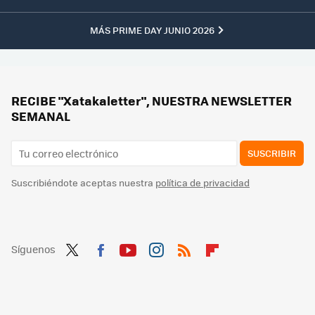
MÁS PRIME DAY JUNIO 2026
RECIBE "Xatakaletter", NUESTRA NEWSLETTER
SEMANAL
SUSCRIBIR
Suscribiéndote aceptas nuestra
política de privacidad
Síguenos
Twit
Fac
You
Inst
RSS
Flip
ter
ebo
tub
agr
boa
ok
e
am
rd