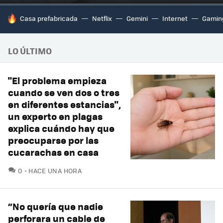
HOY SE HABLA DE
Casa prefabricada
Netflix
Gemini
Internet
Gamin
LO ÚLTIMO
"El problema empieza
cuando se ven dos o tres
en diferentes estancias",
un experto en plagas
explica cuándo hay que
preocuparse por las
cucarachas en casa
COMENTARIOS
0
HACE UNA HORA
“No quería que nadie
perforara un cable de