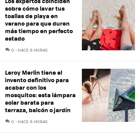
Los expertos coinciden
sobre cómo lavar tus
toallas de playa en
verano para que duren
más tiempo en perfecto
estado
COMENTARIOS
0
HACE 6 HORAS
Leroy Merlin tiene el
invento definitivo para
acabar con los
mosquitos: esta lámpara
solar barata para
terraza, balcón o jardín
COMENTARIOS
0
HACE 6 HORAS