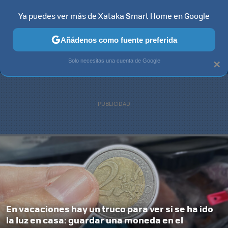
Ya puedes ver más de Xataka Smart Home en Google
MENÚ
NUEVO
Añádenos como fuente preferida
TELEVISORES
CONTENIDOS SMART TV
SELECCIÓN
HOG
Solo necesitas una cuenta de Google
×
En vacaciones hay un truco para ver si se ha ido
la luz en casa: guardar una moneda en el