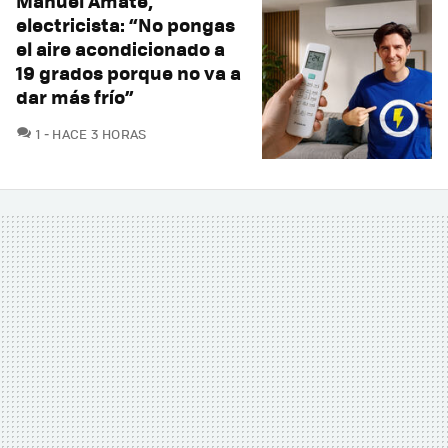
Manuel Amate,
electricista: “No pongas
el aire acondicionado a
19 grados porque no va a
dar más frío”
COMENTARIOS
1
HACE 3 HORAS