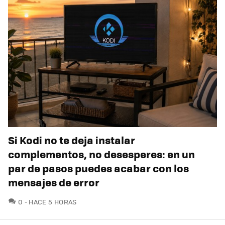
Si Kodi no te deja instalar
complementos, no desesperes: en un
par de pasos puedes acabar con los
mensajes de error
COMENTARIOS
0
HACE 5 HORAS