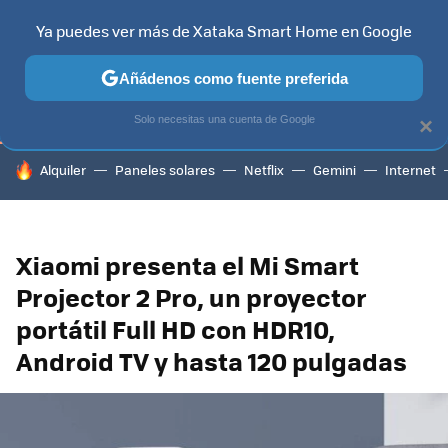
Ya puedes ver más de Xataka Smart Home en Google
TELEVISORES
CONTENIDOS SMART TV
SELECCIÓN
HOG
Añádenos como fuente preferida
Solo necesitas una cuenta de Google
×
HOY SE HABLA DE
Alquiler
Paneles solares
Netflix
Gemini
Internet
Xiaomi presenta el Mi Smart
Projector 2 Pro, un proyector
portátil Full HD con HDR10,
Android TV y hasta 120 pulgadas