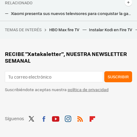
RELACIONADO
Xiaomi presenta sus nuevos televisores para conquistar la gama media y de entrada: así son los nuevos Xiaomi TV A y A Pro
Esta app mejora el rendimiento de tu televisor Android TV: así la he usado para ganar fluidez en el sistema
TEMAS DE INTERÉS
HBO Max fire TV
Instalar Kodi en Fire TV
SpaceX ha dejado pasmados a sus competidores: la primera Starship exitosa aterrizó con una precisión de medio centímetro
Llegan más canales de TV y radio gratis sin registro ni instalación: estas son las novedades de TDTChannels
Si tienes Movistar Plus+, llega un nuevo canal a la parrilla este mes: esto es lo que ofrecerá 'Elecciones EE.UU. por M+'
RECIBE "Xatakaletter", NUESTRA NEWSLETTER
SEMANAL
SUSCRIBIR
Suscribiéndote aceptas nuestra
política de privacidad
Síguenos
Twit
Fac
You
Inst
RSS
Flip