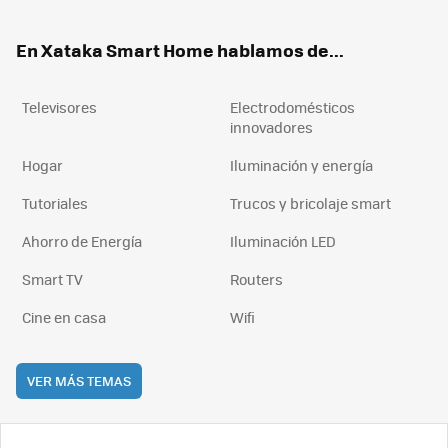
ter
ebo
tub
agr
boa
ok
e
am
rd
En Xataka Smart Home hablamos de...
Televisores
Electrodomésticos
innovadores
Hogar
Iluminación y energía
Tutoriales
Trucos y bricolaje smart
Ahorro de Energía
Iluminación LED
Smart TV
Routers
Cine en casa
Wifi
VER MÁS TEMAS