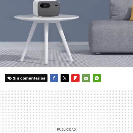
Sin comentarios
FACEBOOK
TWITTER
FLIPBOARD
E-
WHATSAPP
MAIL