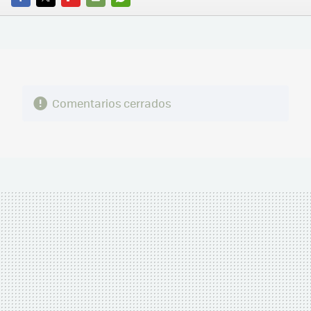
FACEBOOK
TWITTER
FLIPBOARD
E-
WHATSAPP
MAIL
Comentarios cerrados