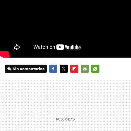
Sin comentarios
FACEBOOK
TWITTER
FLIPBOARD
E-
WHATSAPP
MAIL