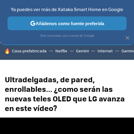
Ya puedes ver más de Xataka Smart Home en Google
TELEVISORES
CONTENIDOS SMART TV
SELECCIÓN
HOG
Añádenos como fuente preferida
Solo necesitas una cuenta de Google
×
HOY SE HABLA DE
Casa prefabricada
Netflix
Gemini
Internet
Gamin
Ultradelgadas, de pared,
enrollables... ¿como serán las
nuevas teles OLED que LG avanza
en este vídeo?