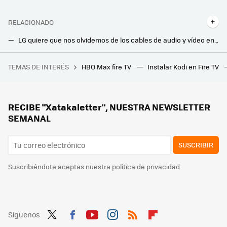
RELACIONADO
LG quiere que nos olvidemos de los cables de audio y vídeo en la tele: su nueva Smart TV OLED M se conecta de forma inalámbrica
El LG OLED C3 es una de las Smart TV más destacadas de 2023: 120 Hz, hasta 83 pulgadas, Dolby Vision y más
TEMAS DE INTERÉS
HBO Max fire TV
Instalar Kodi en Fire TV
En 2020, el teletexto triunfó tanto en una prisión de Pontevedra que la Audiencia Nacional tuvo que cambiar la ley de inmediato
RECIBE "Xatakaletter", NUESTRA NEWSLETTER
SEMANAL
SUSCRIBIR
Suscribiéndote aceptas nuestra
política de privacidad
Síguenos