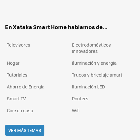
Twit
Fac
You
Inst
RSS
Flip
ter
ebo
tub
agr
boa
ok
e
am
rd
En Xataka Smart Home hablamos de...
Televisores
Electrodomésticos
innovadores
Hogar
Iluminación y energía
Tutoriales
Trucos y bricolaje smart
Ahorro de Energía
Iluminación LED
Smart TV
Routers
Cine en casa
Wifi
VER MÁS TEMAS