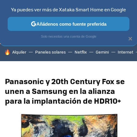
Ya puedes ver más de Xataka Smart Home en Google
TELEVISORES
CONTENIDOS SMART TV
SELECCIÓN
HOG
Añádenos como fuente preferida
Solo necesitas una cuenta de Google
×
HOY SE HABLA DE
Alquiler
Paneles solares
Netflix
Gemini
Internet
Panasonic y 20th Century Fox se
unen a Samsung en la alianza
para la implantación de HDR10+