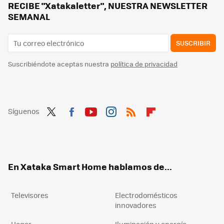
Después de tantos años descartando el OLED, ahora es el arma más poderosa de Samsung: este ha sido el giro inesperado en sus teles
RECIBE "Xatakaletter", NUESTRA NEWSLETTER
SEMANAL
SUSCRIBIR
Suscribiéndote aceptas nuestra
política de privacidad
Síguenos
Twit
Fac
You
Inst
RSS
Flip
ter
ebo
tub
agr
boa
ok
e
am
rd
En Xataka Smart Home hablamos de...
Televisores
Electrodomésticos
innovadores