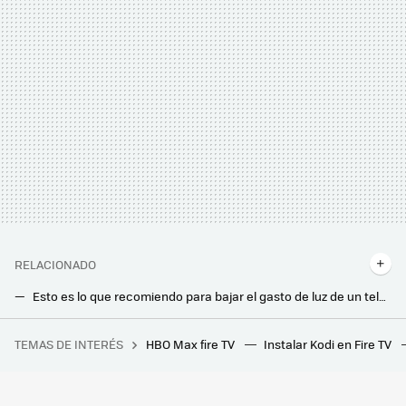
RELACIONADO
Esto es lo que recomiendo para bajar el gasto de luz de un televisor: trucos sencillos que podemos aplicar en casa
Si tienes una tele Samsung llega una gran mejora en tus películas favoritas de Disney+: la plataforma será compatible con HDR10+
TEMAS DE INTERÉS
HBO Max fire TV
Instalar Kodi en Fire TV
Tenemos un problema con el futuro del cemento y con el exceso de plástico. A alguien se le ha ocurrido lo más obvio
Después de probar la inteligencia artificial en la tele, lo tengo claro: va a cambiarlo todo