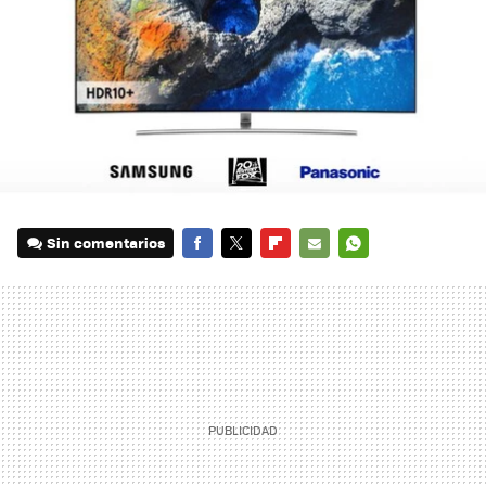
Sin comentarios
FACEBOOK
TWITTER
FLIPBOARD
E-
WHATSAPP
MAIL