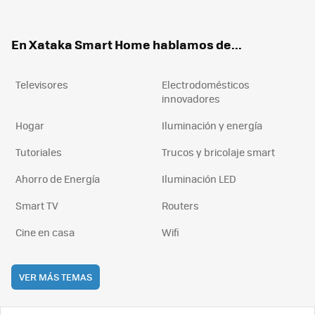
ter
ebo
tub
agr
boa
ok
e
am
rd
En Xataka Smart Home hablamos de...
Televisores
Electrodomésticos
innovadores
Hogar
Iluminación y energía
Tutoriales
Trucos y bricolaje smart
Ahorro de Energía
Iluminación LED
Smart TV
Routers
Cine en casa
Wifi
VER MÁS TEMAS