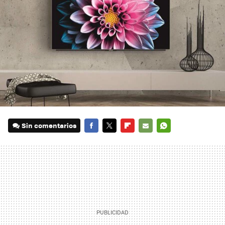
Sin comentarios
FACEBOOK
TWITTER
FLIPBOARD
E-
WHATSAPP
MAIL