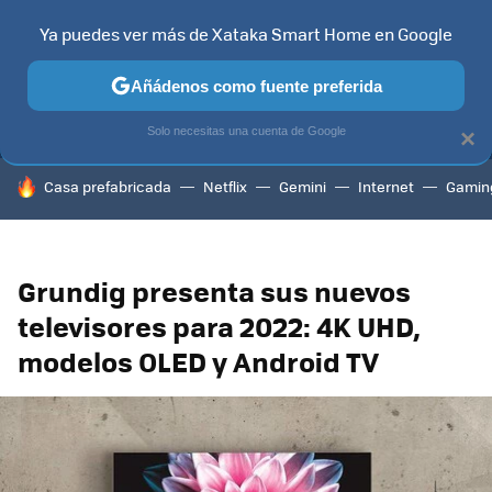
Ya puedes ver más de Xataka Smart Home en Google
MENÚ
NUEVO
Añádenos como fuente preferida
TELEVISORES
CONTENIDOS SMART TV
SELECCIÓN
HOG
Solo necesitas una cuenta de Google
×
HOY SE HABLA DE
Casa prefabricada
Netflix
Gemini
Internet
Gamin
Grundig presenta sus nuevos
televisores para 2022: 4K UHD,
modelos OLED y Android TV