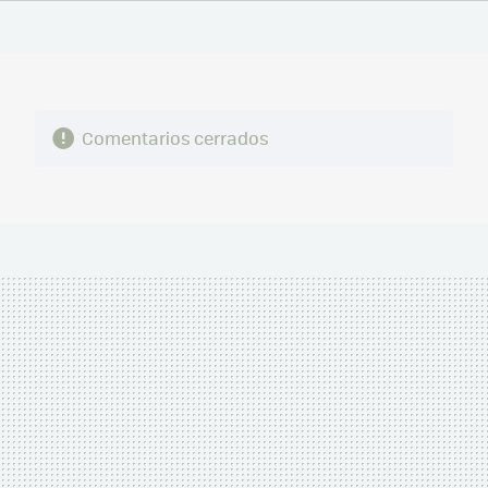
FACEBOOK
TWITTER
FLIPBOARD
E-
WHATSAPP
MAIL
Comentarios cerrados