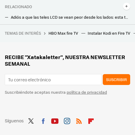
RELACIONADO
Adiós a que las teles LCD se vean peor desde los lados: esta tecnología de TCL promete solucionarlo a partir del próximo año
Llevan años maltratando las principales Smart TV del mercado para ver si se estropean. Los resultados sorprenden enormemente
TEMAS DE INTERÉS
HBO Max fire TV
Instalar Kodi en Fire TV
Por fin el aspecto más oscuro de Android ve la luz. Ahora nuestros móviles durarán tanto que volverán a ir lentos
El nuevo proyector 4K láser de Optoma quiere que lo veas sin apagar las luces: su fuente de luz dual es la clave
Movistar Plus+ ya tiene tres nuevos canales HD en su parrilla procedentes de la TDT
RECIBE "Xatakaletter", NUESTRA NEWSLETTER
SEMANAL
SUSCRIBIR
Suscribiéndote aceptas nuestra
política de privacidad
Síguenos
Twit
Fac
You
Inst
RSS
Flip