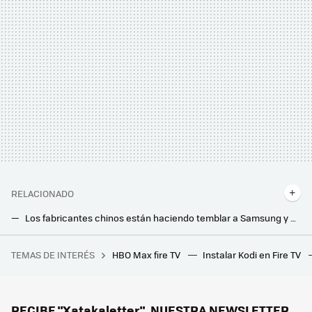
RELACIONADO
Los fabricantes chinos están haciendo temblar a Samsung y a LG: Hisense y TCL, en el podio del mercado de las Smart TVs 'premium'
LG ya tiene lista su nueva tele OLED 4K transparente e inalámbrica: así es la Signature OLED T
TEMAS DE INTERÉS
HBO Max fire TV
Instalar Kodi en Fire TV
Con 12 GB de RAM y 256 GB, este móvil Motorola tiene mucho que ofrecerte por menos de 170 euros
El nuevo proyector 4K láser de Optoma quiere que lo veas sin apagar las luces: su fuente de luz dual es la clave
Movistar Plus+ ya tiene tres nuevos canales HD en su parrilla procedentes de la TDT
RECIBE "Xatakaletter", NUESTRA NEWSLETTER