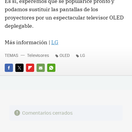
Es sí, esperemos que se popularice pronto y
podamos sustituir las pantallas de los
proyectores por un espectacular televisor OLED
deplegable.
Más información |
LG
TEMAS
Televisores
OLED
LG
FACEBOOK
TWITTER
FLIPBOARD
E-
WHATSAPP
MAIL
Comentarios cerrados