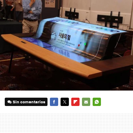
Sin comentarios
FACEBOOK
TWITTER
FLIPBOARD
E-
WHATSAPP
MAIL