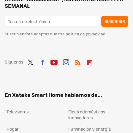
SEMANAL
SUSCRIBIR
Suscribiéndote aceptas nuestra
política de privacidad
Síguenos
Twit
Fac
You
Inst
RSS
Flip
ter
ebo
tub
agr
boa
ok
e
am
rd
En Xataka Smart Home hablamos de...
Televisores
Electrodomésticos
innovadores
Hogar
Iluminación y energía