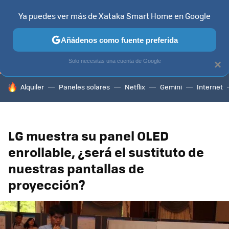
Ya puedes ver más de Xataka Smart Home en Google
TELEVISORES
CONTENIDOS SMART TV
SELECCIÓN
HOG
Añádenos como fuente preferida
Solo necesitas una cuenta de Google
×
HOY SE HABLA DE
Alquiler
Paneles solares
Netflix
Gemini
Internet
LG muestra su panel OLED
enrollable, ¿será el sustituto de
nuestras pantallas de
proyección?