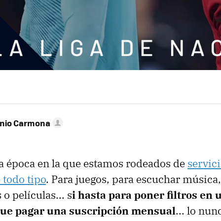
onio Carmona
a época en la que estamos rodeados de
servic
 todo tipo
. Para juegos, para escuchar música,
 o películas... s
i hasta para poner filtros en 
que pagar una suscripción mensual
... lo nun