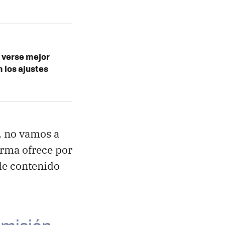
n verse mejor
n los ajustes
, no vamos a
orma ofrece por
 de contenido
smisión