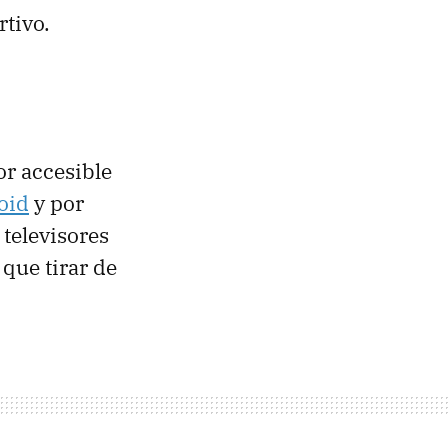
tivo.
or accesible
oid
y por
 televisores
 que tirar de