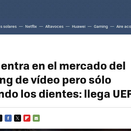
s solares
Netflix
Altavoces
Huawei
Gaming
Aire ac
 entra en el mercado del
ng de vídeo pero sólo
do los dientes: llega UE
FACEBOOK
TWITTER
FLIPBOARD
E-