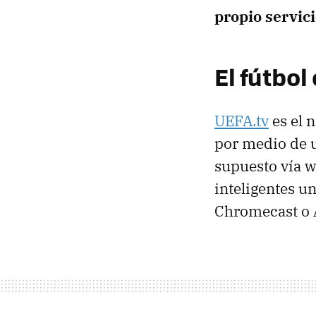
propio servic
El fútbol
UEFA.tv
es el 
por medio de 
supuesto vía w
inteligentes un
Chromecast o A