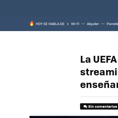
HOY SE HABLA DE
Wi-Fi
Alquiler
Panele
La UEFA
streami
enseñan
Sin comentarios