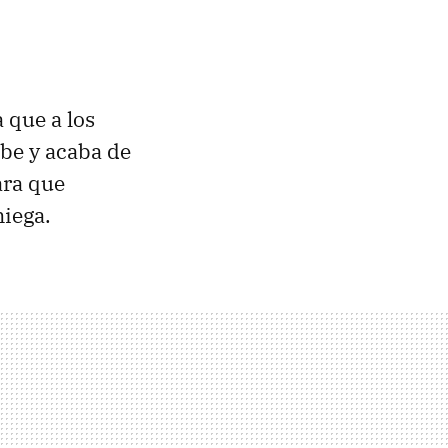
a que a los
abe y acaba de
ra que
niega.