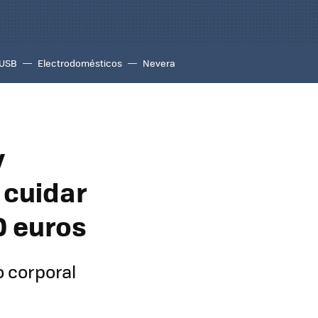
USB
Electrodomésticos
Nevera
y
 cuidar
0 euros
o corporal