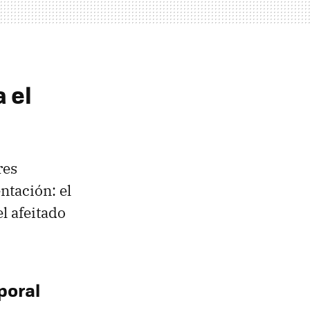
 el
res
tación: el
l afeitado
poral