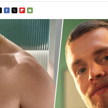
FACEBOOK
TWITTER
FLIPBOARD
E-
MAIL