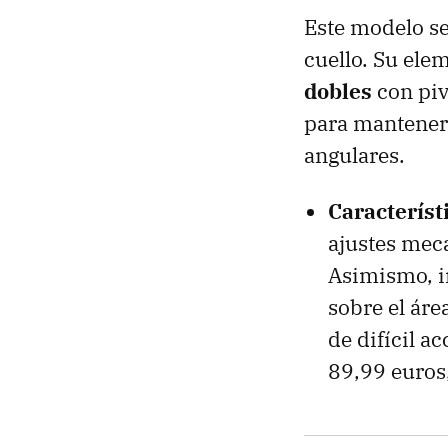
Este modelo se
cuello. Su ele
dobles
con piv
para mantener 
angulares.
Característ
ajustes mecá
Asimismo, in
sobre el áre
de difícil a
89,99 euros