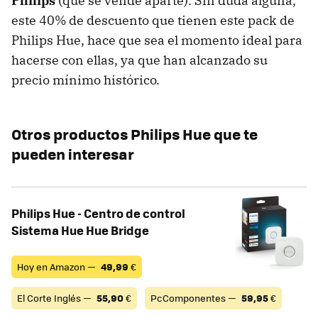
Philips
(que se vende aparte). Sin duda alguna,
este 40% de descuento que tienen este pack de
Philips Hue, hace que sea el momento ideal para
hacerse con ellas, ya que han alcanzado su
precio mínimo histórico.
Otros productos Philips Hue que te
pueden interesar
Philips Hue - Centro de control
Sistema Hue Hue Bridge
Hoy en Amazon —
49,99
€
El Corte Inglés —
55,90
€
PcComponentes —
59,95
€