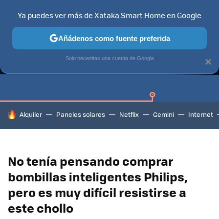
Ya puedes ver más de Xataka Smart Home en Google
Añádenos como fuente preferida
GUÍAS DE COMPRA
CAZANDO GANGAS
OFERTAS EN HOGA
Solo necesitas una cuenta de Google
×
HOY SE HABLA DE
Alquiler
Paneles solares
Netflix
Gemini
Internet
No tenía pensando comprar
bombillas inteligentes Philips,
pero es muy difícil resistirse a
este chollo