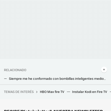
RELACIONADO
Siempre me he conformado con bombillas inteligentes mediocres. Ahora, con este pack en oferta, quiero estas de Philips
Si no sabes cocinar, este es el electrodoméstico que está pidiendo a gritos tu cocina
TEMAS DE INTERÉS
HBO Max fire TV
Instalar Kodi en Fire TV
Me he cruzado con el sueño húmedo de cualquier fan de los Soldados Clon de Star Wars
Adiós a los cristales sucios: este robot los limpiará por ti sin esfuerzo
El futuro ya es presente: ahora podrás abrir la puerta de tu hogar con la huella con este gadget rebajado