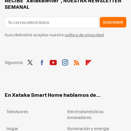
RECIBE "Xatakaletter", NUESTRA NEWSLETTER
SEMANAL
SUSCRIBIR
Suscribiéndote aceptas nuestra
política de privacidad
Síguenos
Twit
Fac
You
Inst
RSS
Flip
ter
ebo
tub
agr
boa
ok
e
am
rd
En Xataka Smart Home hablamos de...
Televisores
Electrodomésticos
innovadores
Hogar
Iluminación y energía