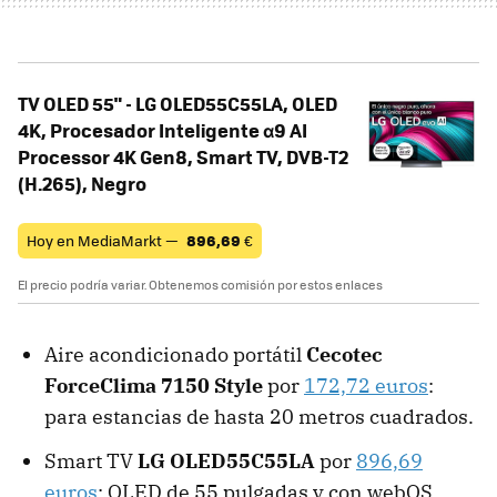
TV OLED 55" - LG OLED55C55LA, OLED
4K, Procesador Inteligente α9 AI
Processor 4K Gen8, Smart TV, DVB-T2
(H.265), Negro
Hoy en MediaMarkt —
896,69
€
El precio podría variar. Obtenemos comisión por estos enlaces
Aire acondicionado portátil
Cecotec
ForceClima 7150 Style
por
172,72 euros
:
para estancias de hasta 20 metros cuadrados.
Smart TV
LG OLED55C55LA
por
896,69
euros
: OLED de 55 pulgadas y con webOS.