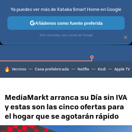
Ya puedes ver más de Xataka Smart Home en Google
Añádenos como fuente preferida
GUÍAS DE COMPRA
CAZANDO GANGAS
OFERTAS EN HOGA
Solo necesitas una cuenta de Google
×
HOY SE HABLA DE
Vecinos
Casa prefabricada
Netflix
Kodi
Apple TV
MediaMarkt arranca su Día sin IVA
y estas son las cinco ofertas para
el hogar que se agotarán rápido