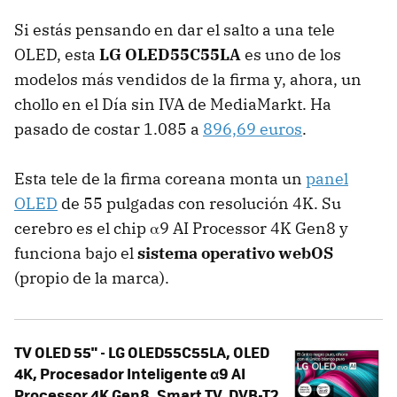
Si estás pensando en dar el salto a una tele
OLED, esta
LG OLED55C55LA
es uno de los
modelos más vendidos de la firma y, ahora, un
chollo en el Día sin IVA de MediaMarkt. Ha
pasado de costar 1.085 a
896,69 euros
.
Esta tele de la firma coreana monta un
panel
OLED
de 55 pulgadas con resolución 4K. Su
cerebro es el chip α9 AI Processor 4K Gen8 y
funciona bajo el
sistema operativo webOS
(propio de la marca).
TV OLED 55" - LG OLED55C55LA, OLED
4K, Procesador Inteligente α9 AI
Processor 4K Gen8, Smart TV, DVB-T2