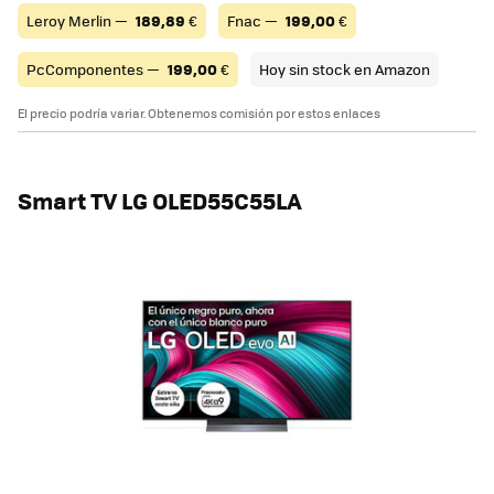
Leroy Merlin —
189,89
€
Fnac —
199,00
€
PcComponentes —
199,00
€
Hoy sin stock en Amazon
El precio podría variar. Obtenemos comisión por estos enlaces
Smart TV LG OLED55C55LA