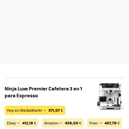
Ninja Luxe Premier Cafetera 3 en 1
para Espresso
Hoy en MediaMarkt —
371,07
€
Ebay —
412,19
€
Amazon —
439,00
€
Fnac —
457,79
€