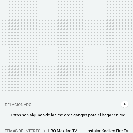
RELACIONADO
Estos son algunas de las mejores gangas para el hogar en MediaMarkt hoy, 30 de enero
Últimas horas del Día sin IVA de MediaMarkt: los mejores chollos para tu hogar que aún puedes conseguir
TEMAS DE INTERÉS
HBO Max fire TV
Instalar Kodi en Fire TV