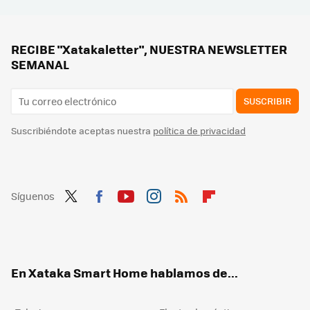
Un ayuntamiento catalán multó a un particular por "talar unos árboles". Han descubierto una red internacional de tráfico ilegal de basuras
Jysk liquida su pérgola más bonita y funcional para dar sombra en la terraza: es elegante y tiene lamas orientables
El Corte Inglés liquida en su outlet ventiladores en plena ola de calor con hasta un 70% de descuento
RECIBE "Xatakaletter", NUESTRA NEWSLETTER
SEMANAL
SUSCRIBIR
Suscribiéndote aceptas nuestra
política de privacidad
Síguenos
Twit
Fac
You
Inst
RSS
Flip
ter
ebo
tub
agr
boa
ok
e
am
rd
En Xataka Smart Home hablamos de...