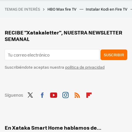
Lidl tiene el dispositivo fácil de instalar (y que cuesta menos de 8 euros) con el que podrás añadir un plus de seguridad a tu hogar
TEMAS DE INTERÉS
HBO Max fire TV
Instalar Kodi en Fire TV
Hoy empieza la canícula y los meteorólogos lo tienen claro: "Pintan bastos para las regiones mediterráneas de España"
Lidl tiene la solución barata y sin obras para enfriar tu casa: un aire acondicionado portátil 3 en 1 por menos de 200 euros
Lidl vende este kit solar para balcones con el que conseguir luz gratis en casa sin tener que hacer obras
RECIBE "Xatakaletter", NUESTRA NEWSLETTER
SEMANAL
SUSCRIBIR
Suscribiéndote aceptas nuestra
política de privacidad
Síguenos
Twit
Fac
You
Inst
RSS
Flip
ter
ebo
tub
agr
boa
ok
e
am
rd
En Xataka Smart Home hablamos de...