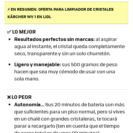
⚡ EN RESUMEN: OFERTA PARA LIMPIADOR DE CRISTALES
KÄRCHER WV 1 EN LIDL
✅
LO MEJOR
Resultados perfectos sin marcas:
al aspirar
agua al instante, el cristal queda completamente
seco, transparente y sin un solo churretón.
Ligero y manejable:
sus 500 gramos de peso
hacen que sea muy cómodo de usar con una
sola mano.
❌ LO PEOR
Autonomía...
Sus 20 minutos de batería son más
que suficientes para un piso normal, pero si vives
en un chalé con grandes cristaleras, te tocará
parar a recargarlo (ten en cuenta que el tiempo
de carga total es de unos 90 minutos).