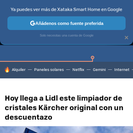
Ya puedes ver más de Xataka Smart Home en Google
Añádenos como fuente preferida
GUÍAS DE COMPRA
CAZANDO GANGAS
OFERTAS EN HOGA
Solo necesitas una cuenta de Google
×
HOY SE HABLA DE
Alquiler
Paneles solares
Netflix
Gemini
Internet
Hoy llega a Lidl este limpiador de
cristales Kärcher original con un
descuentazo