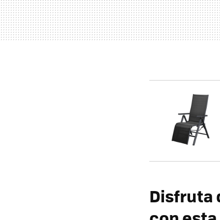
Disfruta 
con est