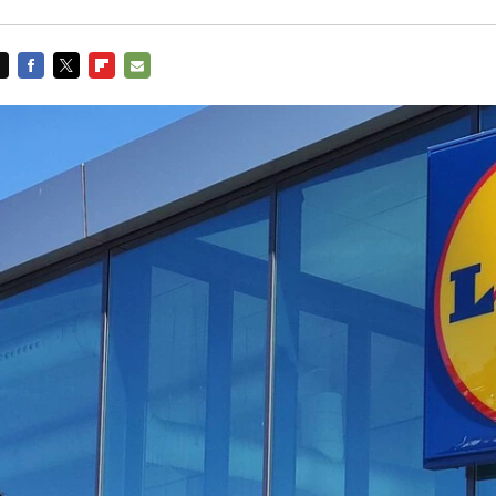
FACEBOOK
TWITTER
FLIPBOARD
E-
MAIL