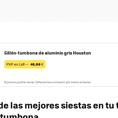
Sillón-tumbona de aluminio gris Houston
PVP en Lidl —
49,99
€
El precio podría variar. Obtenemos comisión por estos enlaces
de las mejores siestas en tu 
a tumbona