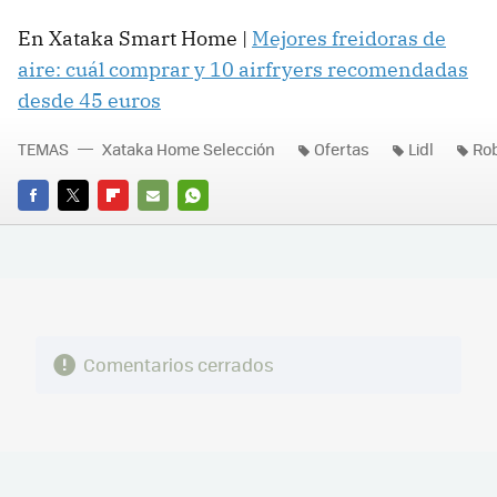
En Xataka Smart Home |
Mejores freidoras de
aire: cuál comprar y 10 airfryers recomendadas
desde 45 euros
TEMAS
Xataka Home Selección
Ofertas
Lidl
Rob
FACEBOOK
TWITTER
FLIPBOARD
E-
WHATSAPP
MAIL
Comentarios cerrados