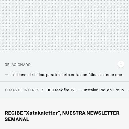
RELACIONADO
Lidl tiene el kit ideal para iniciarte en la domótica sin tener que gastarte un dineral
Lidl tiene el chollo perfecto para los manitas de casa: un taladro con batería a precio imbatible
TEMAS DE INTERÉS
HBO Max fire TV
Instalar Kodi en Fire TV
He probado muchas herramientas para eliminar mi ruido de fondo en las videollamadas y éstas son las que más me han gustado
Adiós a tener que esperar al buen tiempo para hacer una barbacoa: Lidl tiene la solución barata y sin obras
Flexispot tiene el escritorio elevable ideal para trabajar tanto de pie como sentado, y ahora está más rebajado
RECIBE "Xatakaletter", NUESTRA NEWSLETTER
SEMANAL