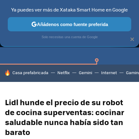
Ya puedes ver más de Xataka Smart Home en Google
Añádenos como fuente preferida
GUÍAS DE COMPRA
CAZANDO GANGAS
OFERTAS EN HOGA
Solo necesitas una cuenta de Google
×
HOY SE HABLA DE
Casa prefabricada
Netflix
Gemini
Internet
Gamin
Lidl hunde el precio de su robot
de cocina superventas: cocinar
saludable nunca había sido tan
barato