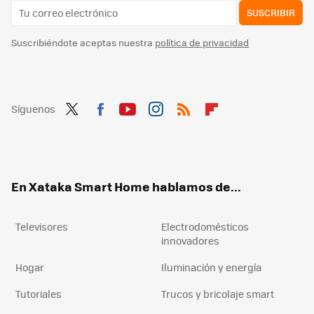
SUSCRIBIR
Suscribiéndote aceptas nuestra
política de privacidad
Síguenos
Twit
Fac
You
Inst
RSS
Flip
ter
ebo
tub
agr
boa
ok
e
am
rd
En Xataka Smart Home hablamos de...
Televisores
Electrodomésticos
innovadores
Hogar
Iluminación y energía
Tutoriales
Trucos y bricolaje smart