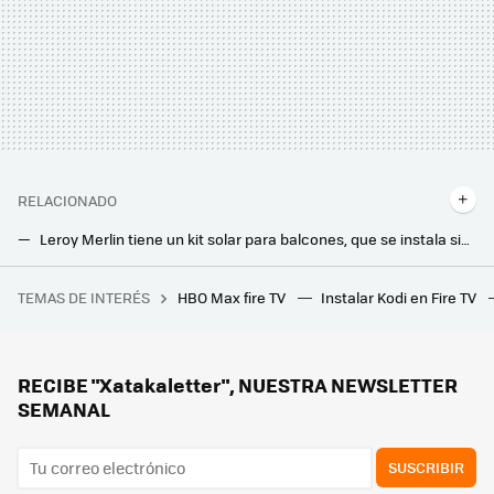
RELACIONADO
Leroy Merlin tiene un kit solar para balcones, que se instala sin obras y con el que consigues luz gratis para casa
Cinco alternativas limpias y elegantes para balcones y terrazas con las que decirle adiós al césped artificial este 2026
TEMAS DE INTERÉS
HBO Max fire TV
Instalar Kodi en Fire TV
Quedan 10 días para la llegada del mayor éxito anime de todos los tiempos. Fecha, hora y plataformas para ver Guardianes de la Noche: La Fortaleza Infinita en streaming
Lidl ha agotado su climatizador evaporativo de 45 euros. Hemos encontrado esta alternativa también barata
Jysk liquida su pérgola más bonita y funcional para dar sombra en la terraza: es elegante y tiene lamas orientables
RECIBE "Xatakaletter", NUESTRA NEWSLETTER
SEMANAL
SUSCRIBIR