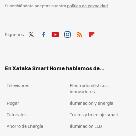
Suscribiéndote aceptas nuestra
política de privacidad
Síguenos
Twit
Fac
You
Inst
RSS
Flip
ter
ebo
tub
agr
boa
ok
e
am
rd
En Xataka Smart Home hablamos de...
Televisores
Electrodomésticos
innovadores
Hogar
Iluminación y energía
Tutoriales
Trucos y bricolaje smart
Ahorro de Energía
Iluminación LED