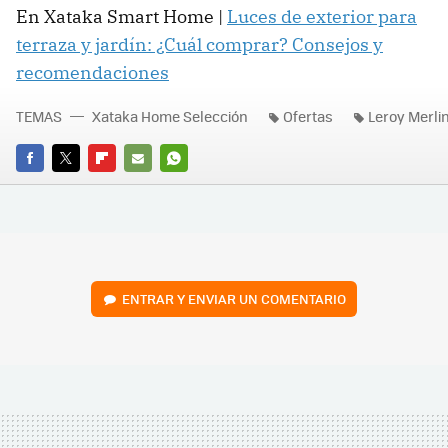
En Xataka Smart Home |
Luces de exterior para
terraza y jardín: ¿Cuál comprar? Consejos y
recomendaciones
TEMAS
Xataka Home Selección
Ofertas
Leroy Merli
FACEBOOK
TWITTER
FLIPBOARD
E-
WHATSAPP
MAIL
ENTRAR Y ENVIAR UN COMENTARIO