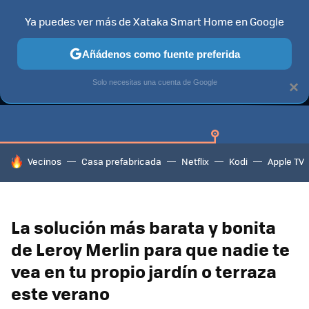
Ya puedes ver más de Xataka Smart Home en Google
Añádenos como fuente preferida
GUÍAS DE COMPRA
CAZANDO GANGAS
OFERTAS EN HOGA
Solo necesitas una cuenta de Google
×
HOY SE HABLA DE
Vecinos
Casa prefabricada
Netflix
Kodi
Apple TV
La solución más barata y bonita
de Leroy Merlin para que nadie te
vea en tu propio jardín o terraza
este verano