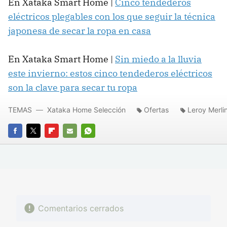
En Xataka Smart Home |
Cinco tendederos
eléctricos plegables con los que seguir la técnica
japonesa de secar la ropa en casa
En Xataka Smart Home |
Sin miedo a la lluvia
este invierno: estos cinco tendederos eléctricos
son la clave para secar tu ropa
TEMAS
Xataka Home Selección
Ofertas
Leroy Merli
FACEBOOK
TWITTER
FLIPBOARD
E-
WHATSAPP
MAIL
Comentarios cerrados