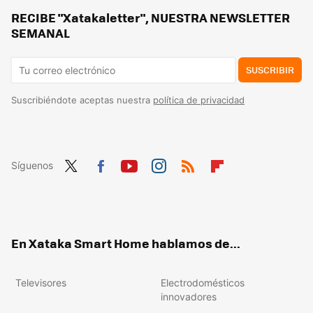
RECIBE "Xatakaletter", NUESTRA NEWSLETTER
Jysk liquida la mesa auxiliar elegante y minimalista que encaja en cualquier salón: cuesta 10 euros
SEMANAL
SUSCRIBIR
Suscribiéndote aceptas nuestra
política de privacidad
Síguenos
Twit
Fac
You
Inst
RSS
Flip
ter
ebo
tub
agr
boa
ok
e
am
rd
En Xataka Smart Home hablamos de...
Televisores
Electrodomésticos
innovadores