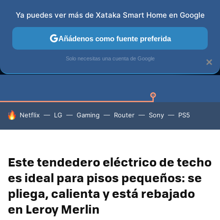
Ya puedes ver más de Xataka Smart Home en Google
Añádenos como fuente preferida
Solo necesitas una cuenta de Google
×
GUÍAS DE COMPRA
CAZANDO GANGAS
OFERTAS EN HO
HOY SE HABLA DE
Netflix
LG
Gaming
Router
Sony
PS5
Este tendedero eléctrico de techo
es ideal para pisos pequeños: se
pliega, calienta y está rebajado
en Leroy Merlin