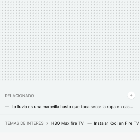
RELACIONADO
La lluvia es una maravilla hasta que toca secar la ropa en casa, pero este tendedero eléctrico de Leroy Merlin es la solución
Leroy Merlin tiene la alternativa perfecta (y barata) frente a las chimeneas tradicionales: esta eléctrica y de gran potencia
TEMAS DE INTERÉS
HBO Max fire TV
Instalar Kodi en Fire T
Este chiste de 'Los Simpson' que no entendí jamás esconde una increíble historia sobre la mayor decepción televisiva de la historia: el tesoro de Al Capone
La solución magnética de Leroy Merlin para tener luz en la terraza sin enchufes ni instalaciones