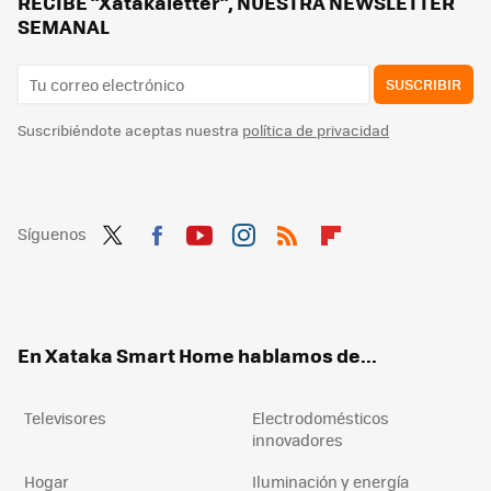
RECIBE "Xatakaletter", NUESTRA NEWSLETTER
SEMANAL
SUSCRIBIR
Suscribiéndote aceptas nuestra
política de privacidad
Síguenos
Twit
Fac
You
Inst
RSS
Flip
ter
ebo
tub
agr
boa
ok
e
am
rd
En Xataka Smart Home hablamos de...
Televisores
Electrodomésticos
innovadores
Hogar
Iluminación y energía