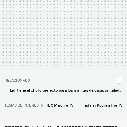
RELACIONADO
Lidl tiene el chollo perfecto para los manitas de casa: un taladro con batería a precio imbatible
Lidl va a agotar este mueble auxiliar perfecto para tu minipiso: decora y, además, amplía el almacenaje
TEMAS DE INTERÉS
HBO Max fire TV
Instalar Kodi en Fire TV
Telegram acaba de ganar un superpoder en una función con mucho sentido: transmitir vídeos al Chromecast
Llega a Lidl el dispositivo de vapor 3 en 1 para limpiar tu hogar de forma sencilla y se está agotando
Si quieres ir preparando tu jardín de cara al verano, este dispositivo de Cecotect te ayudará a tenerlo listo