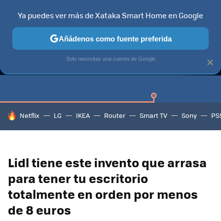
Ya puedes ver más de Xataka Smart Home en Google
Añádenos como fuente preferida
GUÍAS DE COMPRA
CAZANDO GANGAS
OFERTAS EN HOGA
Solo necesitas una cuenta de Google
×
HOY SE HABLA DE
Netflix
LG
IKEA
Router
Smart TV
Sony
PS
Lidl tiene este invento que arrasa
para tener tu escritorio
totalmente en orden por menos
de 8 euros