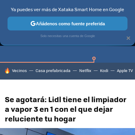
Ya puedes ver más de Xataka Smart Home en Google
Añádenos como fuente preferida
GUÍAS DE COMPRA
CAZANDO GANGAS
OFERTAS EN HOGA
Solo necesitas una cuenta de Google
×
HOY SE HABLA DE
Vecinos
Casa prefabricada
Netflix
Kodi
Apple TV
Se agotará: Lidl tiene el limpiador
a vapor 3 en 1 con el que dejar
reluciente tu hogar