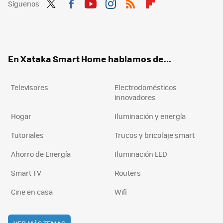
Síguenos
Twit
Fac
You
Inst
RSS
Flip
ter
ebo
tub
agr
boa
ok
e
am
rd
En Xataka Smart Home hablamos de...
Televisores
Electrodomésticos
innovadores
Hogar
Iluminación y energía
Tutoriales
Trucos y bricolaje smart
Ahorro de Energía
Iluminación LED
Smart TV
Routers
Cine en casa
Wifi