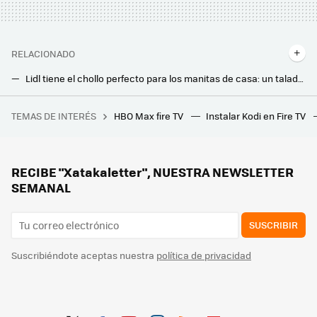
RELACIONADO
Lidl tiene el chollo perfecto para los manitas de casa: un taladro con batería a precio imbatible
Lidl va a agotar este mueble auxiliar perfecto para tu minipiso: decora y, además, amplía el almacenaje
TEMAS DE INTERÉS
HBO Max fire TV
Instalar Kodi en Fire TV
El SEPE tiene ofertas de trabajo que no requieren experiencia y con sueldos de hasta 30.000 euros: así puedes consultarlas
Tu césped a punto para el verano y sin esfuerzo con este robot de Cecotec a precio mínimo
Adiós regletas: este es el invento de Leroy Merlin que cuesta menos de 15 euros y no ocupa espacio
RECIBE "Xatakaletter", NUESTRA NEWSLETTER
SEMANAL
SUSCRIBIR
Suscribiéndote aceptas nuestra
política de privacidad