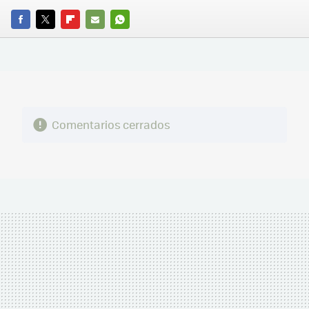
FACEBOOK
TWITTER
FLIPBOARD
E-
WHATSAPP
MAIL
Comentarios cerrados