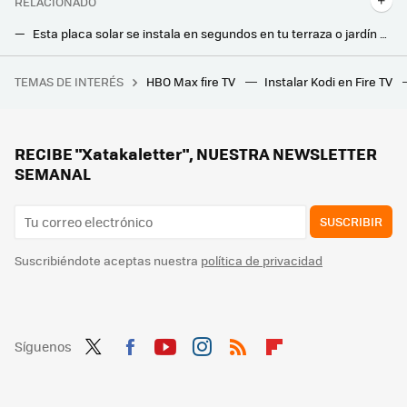
RELACIONADO
Esta placa solar se instala en segundos en tu terraza o jardín sin obras: consigue tu propia electricidad y ahorra en las facturas
Leroy Merlin tiene este calefactor con forma de altavoz que es perfecto para tener la mejor temperatura en casa
TEMAS DE INTERÉS
HBO Max fire TV
Instalar Kodi en Fire TV
Japón lleva más de 4.000 años comiendo el pescado venenoso que casi acaba con Los Simpson. Así fue como se convirtió en un plato legendario
Parece una antena, pero es un ventilador de torre sin aspas y Carrefour lo tiene hoy a precio de chollo
Adiós a las llaves para entrar en casa: esta cerradura inteligente con desbloqueo desde el móvil sale ahora más barata con cupón
RECIBE "Xatakaletter", NUESTRA NEWSLETTER
SEMANAL
SUSCRIBIR
Suscribiéndote aceptas nuestra
política de privacidad
Síguenos
Twit
Fac
You
Inst
RSS
Flip
ter
ebo
tub
agr
boa