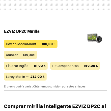
EZVIZ DP2C Mirilla
Hoy en MediaMarkt —
109,00
€
Amazon — 109,00€
El Corte Inglés —
111,00
€
PcComponentes —
169,00
€
Leroy Merlin —
232,00
€
El precio podría variar. Obtenemos comisión por estos enlaces
Comprar
mirilla inteligente EZVIZ DP2C al