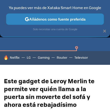
Ya puedes ver más de Xataka Smart Home en Google
Añádenos como fuente preferida
GUÍAS DE COMPRA
CAZANDO GANGAS
OFERTAS EN HOGA
Solo necesitas una cuenta de Google
×
HOY SE HABLA DE
Netflix
LG
Gaming
Router
Televisor
Este gadget de Leroy Merlin te
permite ver quién llama a la
puerta sin moverte del sofá y
ahora está rebajadísimo