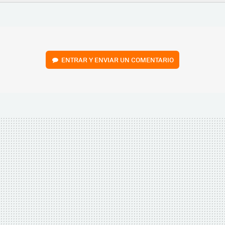
FACEBOOK
TWITTER
FLIPBOARD
E-
WHATSAPP
MAIL
ENTRAR Y ENVIAR UN COMENTARIO