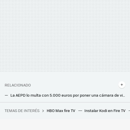
RELACIONADO
La AEPD lo multa con 5.000 euros por poner una cámara de vigilancia en la casa en la que vivía con su mujer
Este cerrajero enseña el sistema para abrir la puerta de casa. Y da igual si la llave esté puesta por dentro
TEMAS DE INTERÉS
HBO Max fire TV
Instalar Kodi en Fire TV
'Mickey 17' arranca genial y tiene a un excelente Robert Pattinson, pero la película de ciencia ficción de Bong Joon-ho va de más a menos
Los bomberos advierten: hay que desenchufar este electrodoméstico después de usarlo. Puede incendiarse