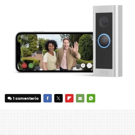
1 comentario
FACEBOOK
TWITTER
FLIPBOARD
E-
WHATSAPP
MAIL