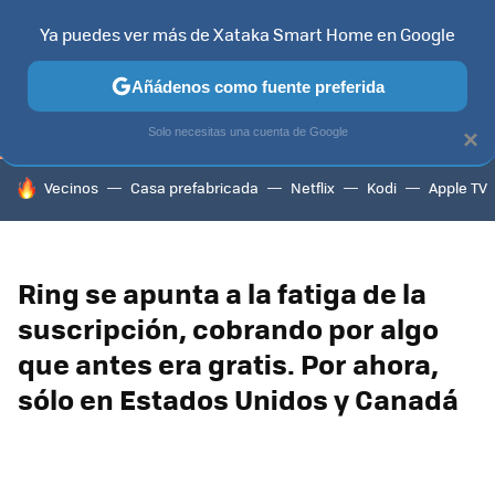
Ya puedes ver más de Xataka Smart Home en Google
TELEVISORES
CONTENIDOS SMART TV
SELECCIÓN
HOG
Añádenos como fuente preferida
Solo necesitas una cuenta de Google
×
HOY SE HABLA DE
Vecinos
Casa prefabricada
Netflix
Kodi
Apple TV
Ring se apunta a la fatiga de la
suscripción, cobrando por algo
que antes era gratis. Por ahora,
sólo en Estados Unidos y Canadá