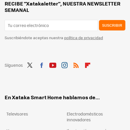
Movistar jubila su viejo router HGU. Ya instala el modelo con WiFi 6 en todas las tarifas que ofrece
RECIBE "Xatakaletter", NUESTRA NEWSLETTER
SEMANAL
SUSCRIBIR
Suscribiéndote aceptas nuestra
política de privacidad
Síguenos
Twit
Fac
You
Inst
RSS
Flip
ter
ebo
tub
agr
boa
ok
e
am
rd
En Xataka Smart Home hablamos de...
Televisores
Electrodomésticos
innovadores