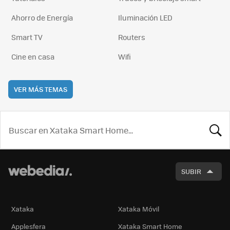
Ahorro de Energía
Iluminación LED
Smart TV
Routers
Cine en casa
Wifi
VER MÁS TEMAS
BUSCA
SUBIR
Xataka
Xataka Móvil
Applesfera
Xataka Smart Home