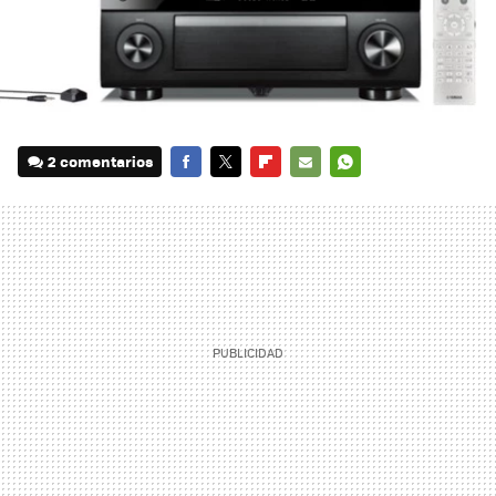
2 comentarios
FACEBOOK
TWITTER
FLIPBOARD
E-
WHATSAPP
MAIL