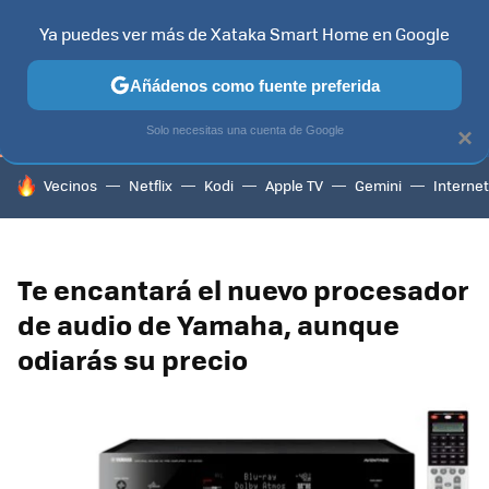
Ya puedes ver más de Xataka Smart Home en Google
TELEVISORES
CONTENIDOS SMART TV
SELECCIÓN
HOG
Añádenos como fuente preferida
Solo necesitas una cuenta de Google
×
HOY SE HABLA DE
Vecinos
Netflix
Kodi
Apple TV
Gemini
Internet
Te encantará el nuevo procesador
de audio de Yamaha, aunque
odiarás su precio