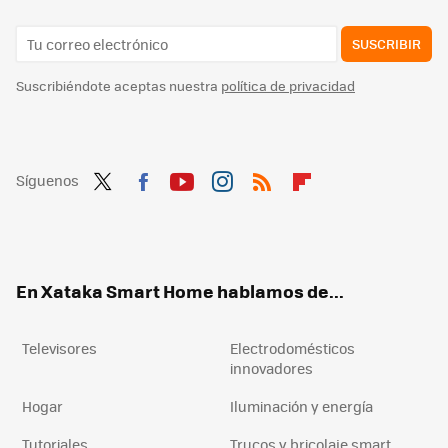
SUSCRIBIR
Suscribiéndote aceptas nuestra
política de privacidad
Síguenos
Twit
Fac
You
Inst
RSS
Flip
ter
ebo
tub
agr
boa
ok
e
am
rd
En Xataka Smart Home hablamos de...
Televisores
Electrodomésticos
innovadores
Hogar
Iluminación y energía
Tutoriales
Trucos y bricolaje smart