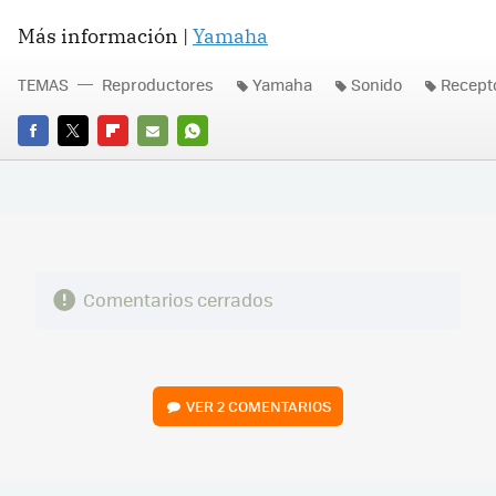
Más información |
Yamaha
TEMAS
Reproductores
Yamaha
Sonido
Recept
FACEBOOK
TWITTER
FLIPBOARD
E-
WHATSAPP
MAIL
Comentarios cerrados
VER
2 COMENTARIOS