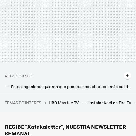
RELACIONADO
Estos ingenieros quieren que puedas escuchar con más calidad tu música digital favorita: así son MQA Qrono dsd y d2a
La nueva PS5 Pro es el último clavo en el ataúd de los Blu-Ray y DVD en casa
TEMAS DE INTERÉS
HBO Max fire TV
Instalar Kodi en Fire TV
Bali quiso atraer a todos los nómadas digitales con medidas increíbles. Así les va tres años después
Si tienes estas películas en DVD, posiblemente ya no te funcionen: millones de copias han quedado afectadas por el 'laser rot'
RECIBE "Xatakaletter", NUESTRA NEWSLETTER
SEMANAL