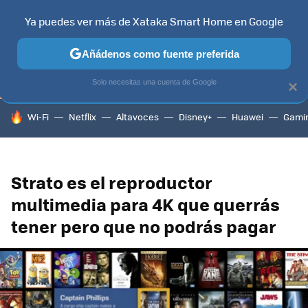
Ya puedes ver más de Xataka Smart Home en Google
TELEVISORES
CONTENIDOS SMART TV
SELECCIÓN
HOG
Añádenos como fuente preferida
Solo necesitas una cuenta de Google
×
HOY SE HABLA DE
Wi-Fi
Netflix
Altavoces
Disney+
Huawei
Gami
Strato es el reproductor
multimedia para 4K que querrás
tener pero que no podrás pagar