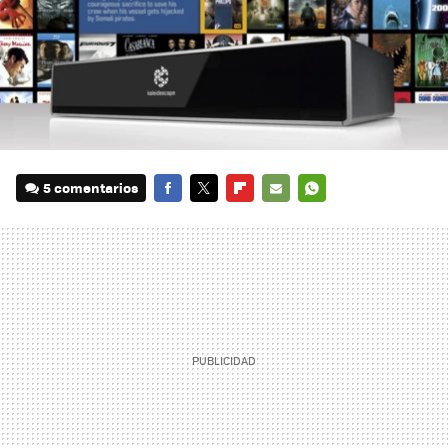
5 comentarios
FACEBOOK
TWITTER
FLIPBOARD
E-
WHATSAPP
MAIL