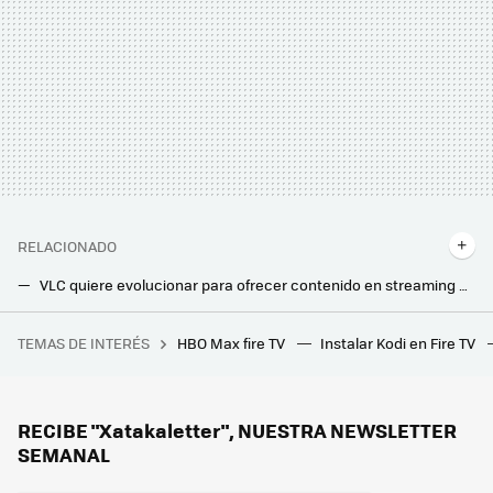
RELACIONADO
VLC quiere evolucionar para ofrecer contenido en streaming como Netflix o Pluto TV: esto es lo que tienen planeado sus creadores
Así quiere Amazon plantar cara a ChatGPT. Estas son las útiles nuevas funciones que llegarán a Alexa
TEMAS DE INTERÉS
HBO Max fire TV
Instalar Kodi en Fire TV
Hay vida más allá de Windows y Mac: los Chromebooks son perfectos para trabajar o estudiar y estos son los mejores
RECIBE "Xatakaletter", NUESTRA NEWSLETTER
SEMANAL