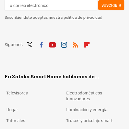
SUSCRIBIR
Suscribiéndote aceptas nuestra
política de privacidad
Síguenos
Twit
Fac
You
Inst
RSS
Flip
ter
ebo
tub
agr
boa
ok
e
am
rd
En Xataka Smart Home hablamos de...
Televisores
Electrodomésticos
innovadores
Hogar
Iluminación y energía
Tutoriales
Trucos y bricolaje smart