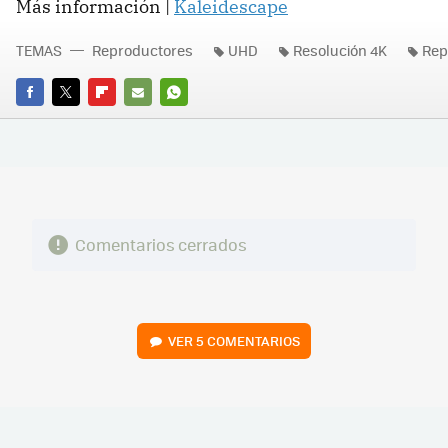
Más información |
Kaleidescape
TEMAS
Reproductores
UHD
Resolución 4K
Rep
FACEBOOK
TWITTER
FLIPBOARD
E-
WHATSAPP
MAIL
Comentarios cerrados
VER
5 COMENTARIOS