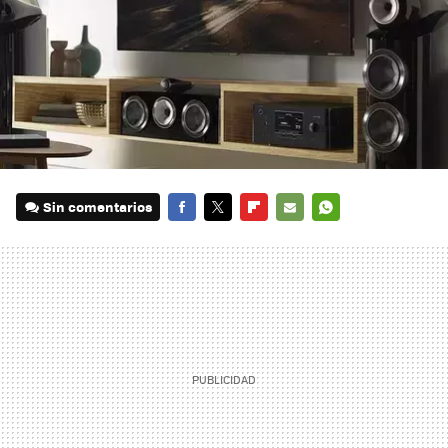
Sin comentarios
FACEBOOK
TWITTER
FLIPBOARD
E-
WHATSAPP
MAIL