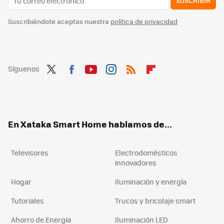
SUSCRIBIR
Suscribiéndote aceptas nuestra
política de privacidad
Síguenos
Twit
Fac
You
Inst
RSS
Flip
ter
ebo
tub
agr
boa
ok
e
am
rd
En Xataka Smart Home hablamos de...
Televisores
Electrodomésticos
innovadores
Hogar
Iluminación y energía
Tutoriales
Trucos y bricolaje smart
Ahorro de Energía
Iluminación LED