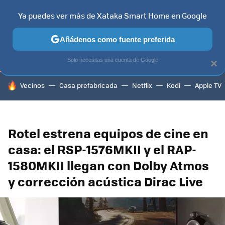
Ya puedes ver más de Xataka Smart Home en Google
TELEVISORES
CONTENIDOS SMART TV
SELECCIÓN
HOG
Añádenos como fuente preferida
Solo necesitas una cuenta de Google
×
HOY SE HABLA DE
Vecinos
Casa prefabricada
Netflix
Kodi
Apple TV
Rotel estrena equipos de cine en
casa: el RSP-1576MKII y el RAP-
1580MKII llegan con Dolby Atmos
y corrección acústica Dirac Live