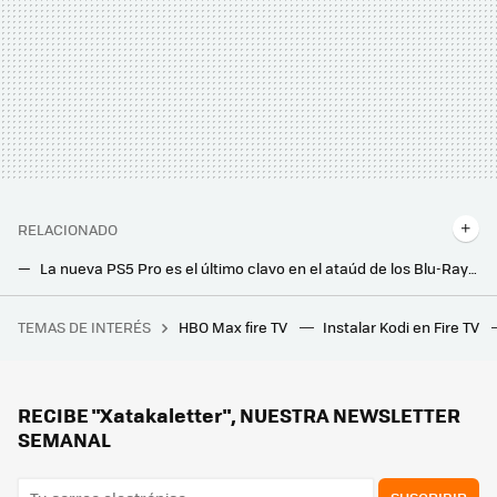
RELACIONADO
La nueva PS5 Pro es el último clavo en el ataúd de los Blu-Ray y DVD en casa
Google entierra su pieza de hardware más exitosa, el Chromecast. Los Fire TV se quedan sin competencia en un inesperado movimiento
TEMAS DE INTERÉS
HBO Max fire TV
Instalar Kodi en Fire TV
Adiós a la secadora: el tendedero plegable de Lidl que seca la ropa detrás de la puerta sin ocupar espacio ni gastar electricidad
El nuevo proyector 4K láser de Optoma quiere que lo veas sin apagar las luces: su fuente de luz dual es la clave
RECIBE "Xatakaletter", NUESTRA NEWSLETTER
SEMANAL