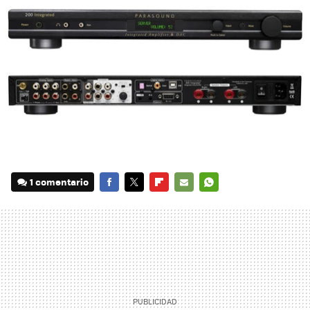
1 comentario
FACEBOOK
TWITTER
FLIPBOARD
E-
WHATSAPP
MAIL