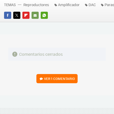
TEMAS
Reproductores
Amplificador
DAC
Para
FACEBOOK
TWITTER
FLIPBOARD
E-
WHATSAPP
MAIL
Comentarios cerrados
VER
1 COMENTARIO