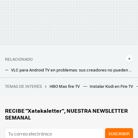
RELACIONADO
VLC para Android TV en problemas: sus creadores no pueden actualizar la app y le echan la culpa a Google
Estos discos de vinilo fabricados con plantas quieren resolver uno de los principales problemas del formato
TEMAS DE INTERÉS
HBO Max fire TV
Instalar Kodi en Fire TV
Una jardinera ganó más de un millón de euros por el fallo de una web de juegos. Le dijeron que solo le pagarían 20.000, y ha ganado el juicio
RECIBE "Xatakaletter", NUESTRA NEWSLETTER
SEMANAL
SUSCRIBIR