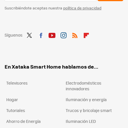
Suscribiéndote aceptas nuestra
política de privacidad
Síguenos
Twit
Fac
You
Inst
RSS
Flip
ter
ebo
tub
agr
boa
ok
e
am
rd
En Xataka Smart Home hablamos de...
Televisores
Electrodomésticos
innovadores
Hogar
Iluminación y energía
Tutoriales
Trucos y bricolaje smart
Ahorro de Energía
Iluminación LED