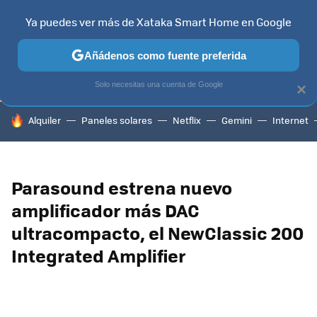
Ya puedes ver más de Xataka Smart Home en Google
TELEVISORES
CONTENIDOS SMART TV
SELECCIÓN
HOG
Añádenos como fuente preferida
Solo necesitas una cuenta de Google
×
HOY SE HABLA DE
Alquiler
Paneles solares
Netflix
Gemini
Internet
Parasound estrena nuevo
amplificador más DAC
ultracompacto, el NewClassic 200
Integrated Amplifier