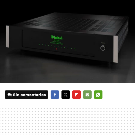
Sin comentarios
FACEBOOK
TWITTER
FLIPBOARD
E-
WHATSAPP
MAIL