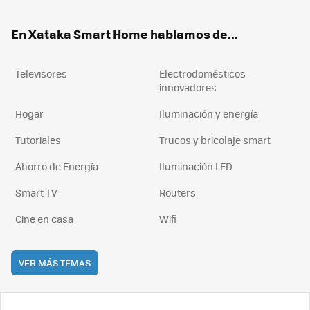
ok
e
am
rd
En Xataka Smart Home hablamos de...
Televisores
Electrodomésticos
innovadores
Hogar
Iluminación y energía
Tutoriales
Trucos y bricolaje smart
Ahorro de Energía
Iluminación LED
Smart TV
Routers
Cine en casa
Wifi
VER MÁS TEMAS