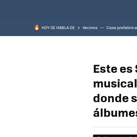
HOY SE HABLA DE
Vecinos
Casa prefabric
Este es
musical
donde s
álbumes