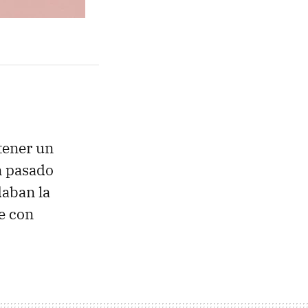
tener un
n pasado
daban la
e con