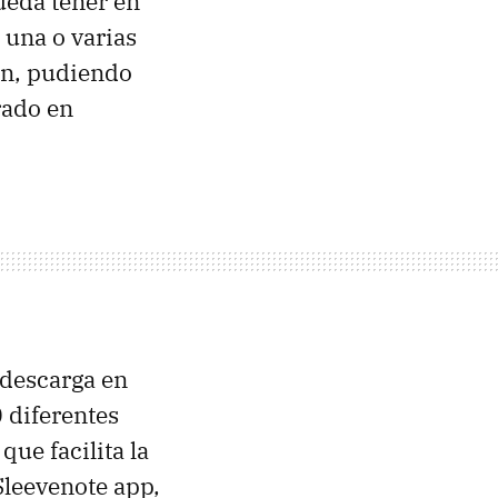
pueda tener en
 una o varias
ón, pudiendo
rado en
 descarga en
 diferentes
que facilita la
Sleevenote app,