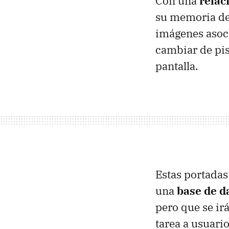
Con una
relac
su memoria d
imágenes asoc
cambiar de pi
pantalla.
Estas portadas
una
base de d
pero que se irá
tarea a usuari