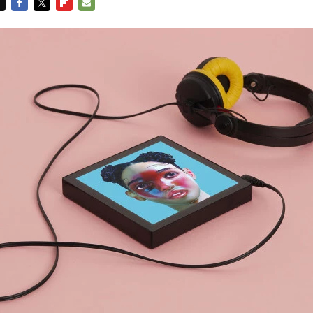
FACEBOOK
TWITTER
FLIPBOARD
E-
MAIL