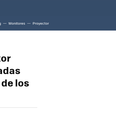
g
Monitores
Proyector
tor
gadas
de los