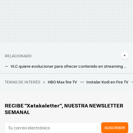
RELACIONADO
VLC quiere evolucionar para ofrecer contenido en streaming como Netflix o Pluto TV: esto es lo que tienen planeado sus creadores
VLC para Android TV en problemas: sus creadores no pueden actualizar la app y le echan la culpa a Google
TEMAS DE INTERÉS
HBO Max fire TV
Instalar Kodi en Fire TV
Explicando el cacao de la nueva señal de velocidad verde: qué es y, sobre todo, qué no es
RECIBE "Xatakaletter", NUESTRA NEWSLETTER
SEMANAL
SUSCRIBIR