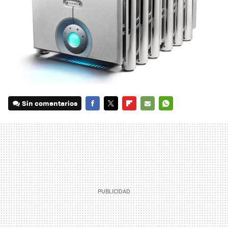
Sin comentarios
FACEBOOK
TWITTER
FLIPBOARD
E-
WHATSAPP
MAIL