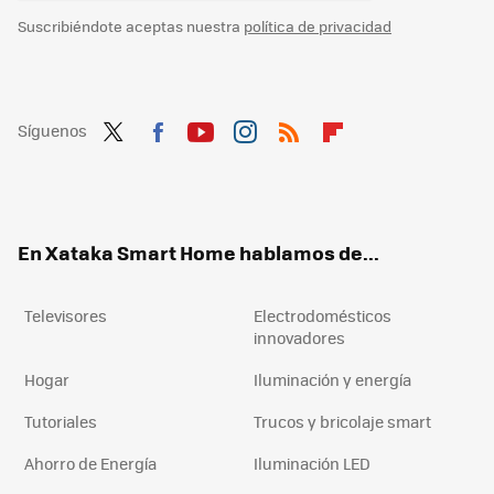
Suscribiéndote aceptas nuestra
política de privacidad
Síguenos
Twit
Fac
You
Inst
RSS
Flip
ter
ebo
tub
agr
boa
ok
e
am
rd
En Xataka Smart Home hablamos de...
Televisores
Electrodomésticos
innovadores
Hogar
Iluminación y energía
Tutoriales
Trucos y bricolaje smart
Ahorro de Energía
Iluminación LED