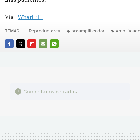
Vía |
WhatHiFi
TEMAS
Reproductores
preamplificador
Amplificad
FACEBOOK
TWITTER
FLIPBOARD
E-
WHATSAPP
MAIL
Comentarios cerrados