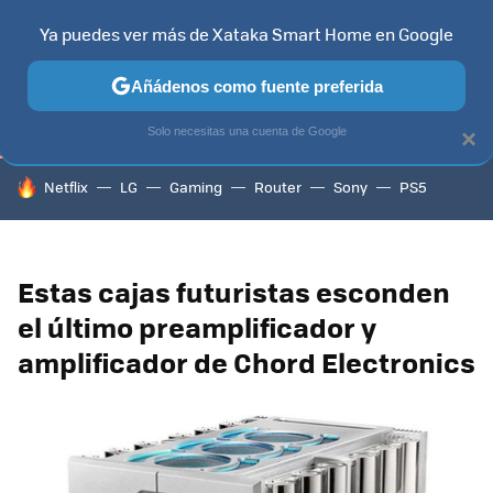
Ya puedes ver más de Xataka Smart Home en Google
TELEVISORES
CONTENIDOS SMART TV
SELECCIÓN
HOG
Añádenos como fuente preferida
Solo necesitas una cuenta de Google
×
HOY SE HABLA DE
Netflix
LG
Gaming
Router
Sony
PS5
Estas cajas futuristas esconden
el último preamplificador y
amplificador de Chord Electronics